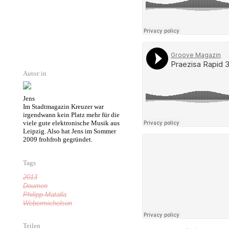
Autor:in
Jens
Im Stadtmagazin Kreuzer war
irgendwann kein Platz mehr für die
viele gute elektronische Musik aus
Leipzig. Also hat Jens im Sommer
2009 frohfroh gegründet.
Tags
2013
Doumen
Philipp Matalla
Webermichelson
Teilen