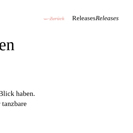
Releases
Releases
← Zurück
en
Blick haben.
r tanzbare