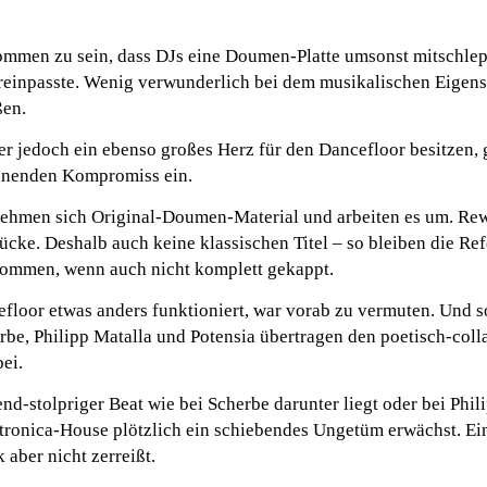
ommen zu sein, dass DJs eine Doumen-Platte umsonst mitschlepp
 reinpasste. Wenig verwunderlich bei dem musikalischen Eigens
ßen.
r jedoch ein ebenso großes Herz für den Dancefloor besitzen, 
nenden Kompromiss ein.
ehmen sich Original-Doumen-Material und arbeiten es um. Rew
ücke. Deshalb auch keine klassischen Titel – so bleiben die Re
ommen, wenn auch nicht komplett gekappt.
loor etwas anders funktioniert, war vorab zu vermuten. Und so
be, Philipp Matalla und Potensia übertragen den poetisch-coll
ei.
d-stolpriger Beat wie bei Scherbe darunter liegt oder bei Phil
ronica-House plötzlich ein schiebendes Ungetüm erwächst. Ei
 aber nicht zerreißt.