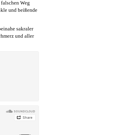
n falschen Weg
nkle und beißende
einahe sakraler
chmerz und aller