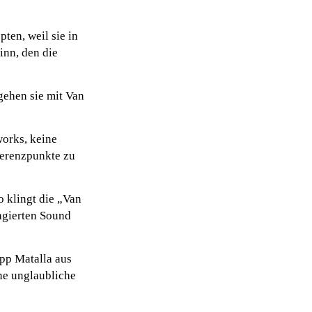
ten, weil sie in
inn, den die
gehen sie mit Van
orks, keine
ferenzpunkte zu
 klingt die „Van
agierten Sound
ipp Matalla aus
ne unglaubliche