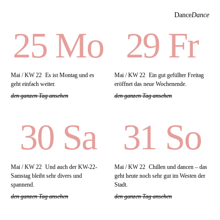
Dance
Dance
25 Mo
29 Fr
Mai / KW 22
Es ist Montag und es
Mai / KW 22
Ein gut gefüllter Freitag
geht einfach weiter.
eröffnet das neue Wochenende.
den ganzen Tag ansehen
den ganzen Tag ansehen
30 Sa
31 So
Mai / KW 22
Und auch der KW-22-
Mai / KW 22
Chillen und dancen – das
Samstag bleibt sehr divers und
geht heute noch sehr gut im Westen der
spannend.
Stadt.
den ganzen Tag ansehen
den ganzen Tag ansehen