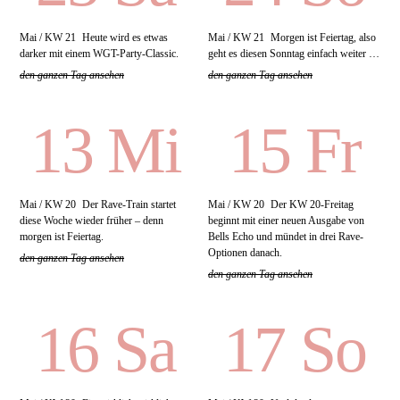
Mai / KW 21
Heute wird es etwas
Mai / KW 21
Morgen ist Feiertag, also
darker mit einem WGT-Party-Classic.
geht es diesen Sonntag einfach weiter …
den ganzen Tag ansehen
den ganzen Tag ansehen
13 Mi
15 Fr
Mai / KW 20
Der Rave-Train startet
Mai / KW 20
Der KW 20-Freitag
diese Woche wieder früher – denn
beginnt mit einer neuen Ausgabe von
morgen ist Feiertag.
Bells Echo und mündet in drei Rave-
Optionen danach.
den ganzen Tag ansehen
den ganzen Tag ansehen
16 Sa
17 So