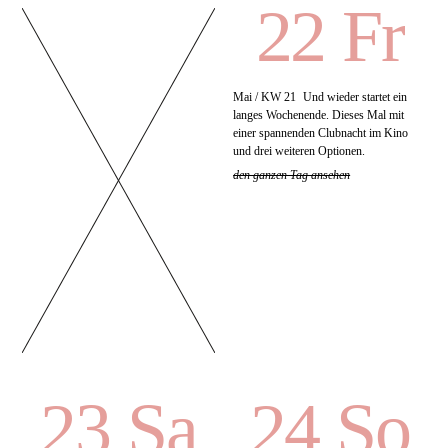
22 Fr
Mai / KW 21
Und wieder startet ein
langes Wochenende. Dieses Mal mit
einer spannenden Clubnacht im Kino
und drei weiteren Optionen.
den ganzen Tag ansehen
23 Sa
24 So