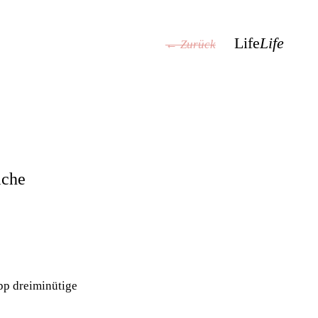
Life
Life
← Zurück
iche
pp dreiminütige