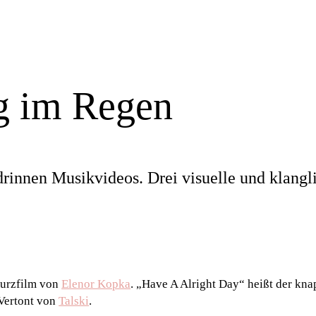
g im Regen
)
rinnen Musikvideos. Drei visuelle und klangl
Kurzfilm von
Elenor Kopka
. „Have A Alright Day“ heißt der kna
 Vertont von
Talski
.