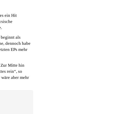
es ein Hit
ysische
e.
beginnt als
ne, dennoch habe
etzten EPs mehr
 Zur Mitte hin
tes rein“, so
r wäre aber mehr