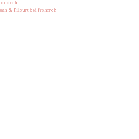
frohfroh
h & Filburt bei frohfroh