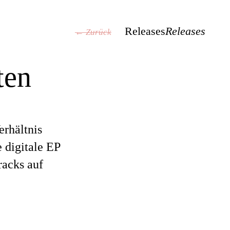
Releases
Releases
← Zurück
ten
erhältnis
 digitale EP
racks auf