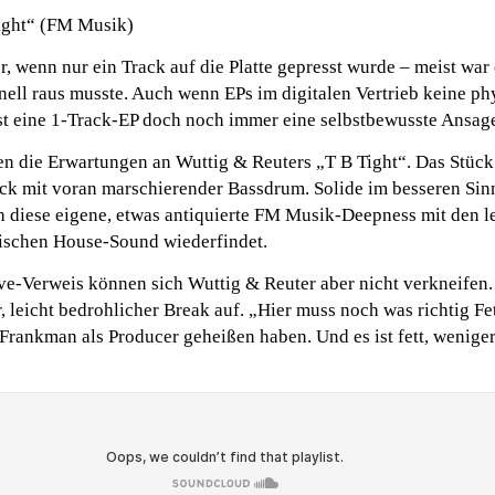
ight“ (FM Musik)
, wenn nur ein Track auf die Platte gepresst wurde – meist war 
nell raus musste. Auch wenn EPs im digitalen Vertrieb keine ph
st eine 1-Track-EP doch noch immer eine selbstbewusste Ansag
n die Erwartungen an Wuttig & Reuters „T B Tight“. Das Stück 
ck mit voran marschierender Bassdrum. Solide im besseren Sin
ch diese eigene, etwas antiquierte FM Musik-Deepness mit den l
ischen House-Sound wiederfindet.
e-Verweis können sich Wuttig & Reuter aber nicht verkneifen.
, leicht bedrohlicher Break auf. „Hier muss noch was richtig Fet
Frankman als Producer geheißen haben. Und es ist fett, wenige