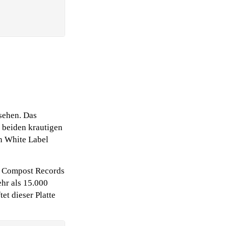
 sehen. Das
e beiden krautigen
n White Label
n Compost Records
ehr als 15.000
et dieser Platte