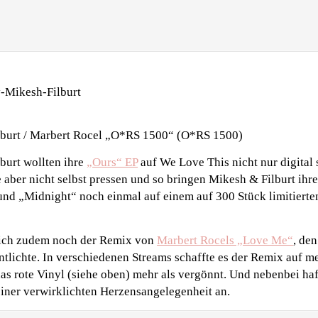
burt / Marbert Rocel „O*RS 1500“ (O*RS 1500)
urt wollten ihre
„Ours“ EP
auf We Love This nicht nur digital
aber nicht selbst pressen und so bringen Mikesh & Filburt ihr
d „Midnight“ noch einmal auf einem auf 300 Stück limitierte
 sich zudem noch der Remix von
Marbert Rocels „Love Me“
, de
entlichte. In verschiedenen Streams schaffte es der Remix auf m
das rote Vinyl (siehe oben) mehr als vergönnt. Und nebenbei haft
iner verwirklichten Herzensangelegenheit an.