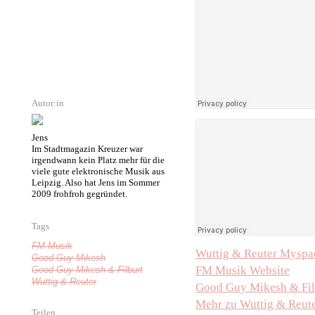
Autor:in
Jens
Im Stadtmagazin Kreuzer war
irgendwann kein Platz mehr für die
viele gute elektronische Musik aus
Leipzig. Also hat Jens im Sommer
2009 frohfroh gegründet.
Tags
FM Musik
Wuttig & Reuter Myspa
Good Guy Mikesh
FM Musik Website
Good Guy Mikesh & Filburt
Wuttig & Reuter
Good Guy Mikesh & Fil
Mehr zu Wuttig & Reute
Teilen