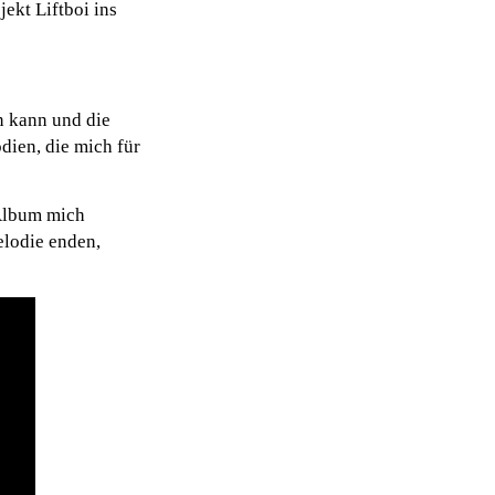
ekt Liftboi ins
n kann und die
dien, die mich für
 Album mich
elodie enden,