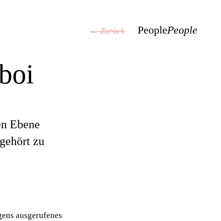
People
People
← Zurück
boi
en Ebene
 gehört zu
gens ausgerufenes