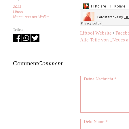
2013
Liftboi
Neues aus der Wolke
Teilen
Liftboi Website
/
Faceb
Alle Teile von „Neues 
Comment
Comment