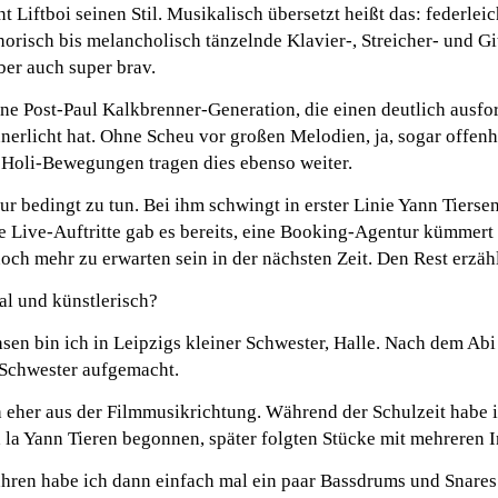
t Liftboi seinen Stil. Musikalisch übersetzt heißt das: federlei
orisch bis melancholisch tänzelnde Klavier-, Streicher- und Gi
ber auch super brav.
eine Post-Paul Kalkbrenner-Generation, die einen deutlich ausfo
erlicht hat. Ohne Scheu vor großen Melodien, ja, sogar offenh
 Holi-Bewegungen tragen dies ebenso weiter.
ur bedingt zu tun. Bei ihm schwingt in erster Linie Yann Tiersen
e Live-Auftritte gab es bereits, eine Booking-Agentur kümmert
noch mehr zu erwarten sein in der nächsten Zeit. Den Rest erzählt
l und künstlerisch?
en bin ich in Leipzigs kleiner Schwester, Halle. Nach dem Abi
 Schwester aufgemacht.
 eher aus der Filmmusikrichtung. Während der Schulzeit habe i
la Yann Tieren begonnen, später folgten Stücke mit mehreren 
hren habe ich dann einfach mal ein paar Bassdrums und Snares