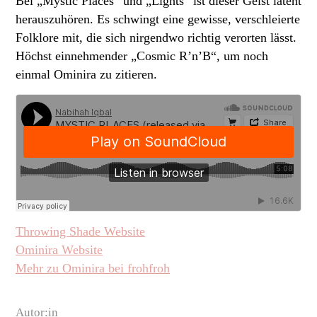
Bei „Mystic Places“ und „Lights“ ist dieser Geist latent
herauszuhören. Es schwingt eine gewisse, verschleierte
Folklore mit, die sich nirgendwo richtig verorten lässt.
Höchst einnehmender „Cosmic R’n’B“, um noch
einmal Ominira zu zitieren.
Throwing Shade Website
Ominira Website
Mehr zu Ominira bei frohfroh
Autor:in