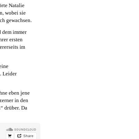
rte Natalie
n, wobei sie
lich gewachsen.
nd dem immer
hrer ersten
ererseits im
eine
. Leider
ohne eben jene
erner in den
“ drüber. Da