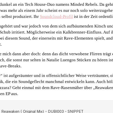
 dunkel an ein Tech House-Duo namens Minded Rebels. Da gehö
twas mehr als einem Jahr scheint es nur noch solo weiterzugehe
 selbst produziert. Ihr
Soundcloud-Profil
ist in der Zeit ordent
ingehört und war jedoch von dem sich aufbäumenden Kitsch u
hub irritiert. Möglicherweise ein Kalkbrenner-Einfluss. Auf i
 bei diesem Sound, der einerseits mit Rave-Elementen spielt, and
t.
 mich dann aber doch: denn das dicht verwobene Flirren trägt 
h, die sonst nur selten in Natalie Luengos Stücken zu hören ist
Rave-Breaks.
 ist aufgeräumter und in offensichtlicher Weise verträumter, 
, die ein Soundgeflecht manchmal entwickeln kann. Auch hölz
zzara? Geht einmal mit dem Rave-Rasenmäher über „Reawaken
ten EP aus.