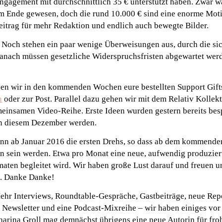
ngagement mit durchschnittlich 35 € unterstützt haben. Zwar w
am Ende gewesen, doch die rund 10.000 € sind eine enorme Moti
Beitrag für mehr Redaktion und endlich auch bewegte Bilder.
 Noch stehen ein paar wenige Überweisungen aus, durch die sic
nach müssen gesetzliche Widerspruchsfristen abgewartet werd
sen wir in den kommenden Wochen eure bestellten Support Gifts
n
oder zur Post. Parallel dazu gehen wir mit dem Relativ Kollekt
einsamen Video-Reihe. Erste Ideen wurden gestern bereits bes
 in diesem Dezember werden.
ann ab Januar 2016 die ersten Drehs, so dass ab dem kommende
n sein werden. Etwa pro Monat eine neue, aufwendig produziert
maten begleitet wird. Wir haben große Lust darauf und freuen un
n. Danke Danke!
ehr Interviews, Roundtable-Gespräche, Gastbeiträge, neue Re
 Newsletter und eine Podcast-Mixreihe – wir haben einiges vor
harina Groll mag demnächst übrigens eine neue Autorin für fro