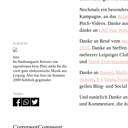
Nochmals ein besondere
Kampagne, an das
Relat
Pitch-Videos. Danke auc
danke an
LXC von Watt
Danke an René vom
We
Autor:in
2016
. Danke an Steffen 
mehrerer Leipziger Clu
Jens
und
Statik Entertainmen
Im Stadtmagazin Kreuzer war
irgendwann kein Platz mehr für die
viele gute elektronische Musik aus
Danke an
Daniel
,
Mark
Leipzig. Also hat Jens im Sommer
Ashore
,
It’s Yours
,
Itsou
2009 frohfroh gegründet.
geilen Blog- und Social
Teilen
Und natürlich Danke an 
und Kommentare, die da
Comment
Comment