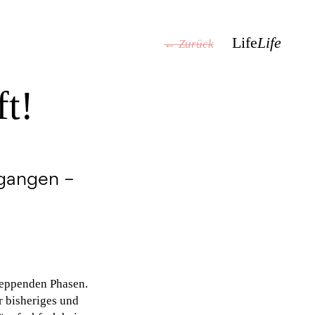
Life
Life
← Zurück
ft!
egangen –
leppenden Phasen.
 bisheriges und