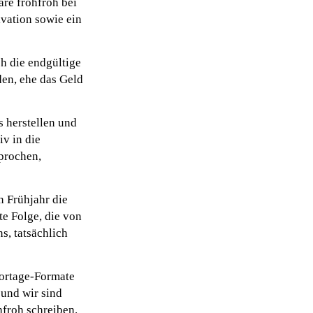
äre frohfroh bei
vation sowie ein
h die endgültige
en, ehe das Geld
 herstellen und
iv in die
prochen,
n Frühjahr die
e Folge, die von
s, tatsächlich
portage-Formate
 und wir sind
hfroh schreiben.