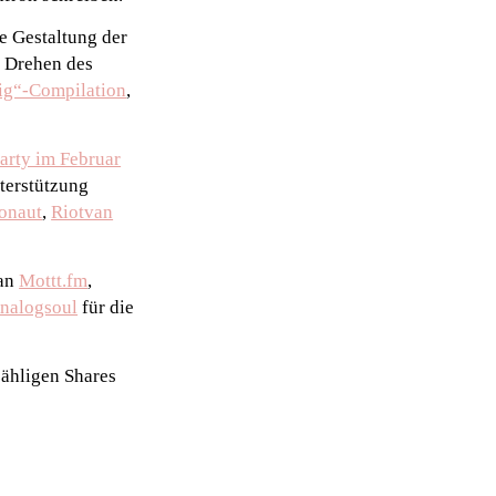
e Gestaltung der
s Drehen des
zig“-Compilation
,
arty im Februar
terstützung
onaut
,
Riotvan
 an
Mottt.fm
,
nalogsoul
für die
zähligen Shares