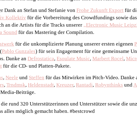
r Dank an Stefan und Stefanie von
Frohe Zukunft Export
für di
iv Kollektiv
für die Vorbereitung des Crowdfundings sowie da
h an die Artists für die Tracks unserer
„Electronic Music Leip
a Sound
für das Mastering der Compilation.
stwerk
für die unkomplizierte Planung unserer ersten eigenen
P
(
Pablo Gunzales
) für sein Engagement für eine gemeinsame Un
bs. Danke an
Defrostatica
,
Esoulate Music
,
Marbert Rocel
,
Micr
t
für die CD- und Platten-Pakete.
us
,
Neele
und
Steffen
für das Mitwirken im Pitch-Video. Danke
rs
,
Trndmsk
,
Heldenstadt
,
Kreuzer
,
Rantadi
,
Robynthinks
und
A
 Media-Beiträge.
die rund 320 Unterstützerinnen und Unterstützer sowie die un
s alles möglich gemacht haben. #bestcrowd