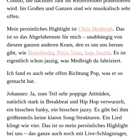
Combo, die nächstes Jahr ihr Kellertreiben präsentieren
wird. Im Großen und Ganzen sind wir musikalisch sehr
offen.
Mein persönliches Highlight ist
Chris Medleigh
. Das
ist so das Abgefahrenste für mich – unabhängig von
diesem ganzen anderen Kram, den es um uns herum
gibt, wie
Brainfeeder
,
Ninja Tune
,
Jaga Jazzist
. Es ist
eigentlich schon jazzig, was Medleigh da fabriziert.
Ich fand es auch sehr offen Richtung Pop, was er so
gemacht hat.
Johannes: Ja, zum Teil sehr poppige Attitüden,
natürlich stark in Breakbeat und Hip Hop verwurzelt,
ein bisschen funky, ein bisschen jazzy. Es gibt bei ihm
größtenteils keine klaren Song-Strukturen. Ein Lied
klingt wie vier. Das ist so mein persönliches Highlight
bei uns – das ganze auch noch mit Live-Schlagzeuger,