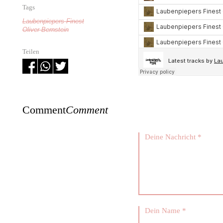
Tags
Laubenpiepers Finest
Oliver Bernstein
Teilen
Comment
Comment