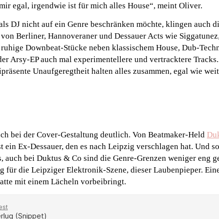
ir egal, irgendwie ist für mich alles House“, meint Oliver.
als DJ nicht auf ein Genre beschränken möchte, klingen auch di
n von Berliner, Hannoveraner und Dessauer Acts wie Siggatunez
s ruhige Downbeat-Stücke neben klassischem House, Dub-Tech
 der Arsy-EP auch mal experimentellere und vertracktere Tracks.
präsente Unaufgeregtheit halten alles zusammen, egal wie wei
uch bei der Cover-Gestaltung deutlich. Von Beatmaker-Held
Du
ist ein Ex-Dessauer, den es nach Leipzig verschlagen hat. Und so
is, auch bei Duktus & Co sind die Genre-Grenzen weniger eng ge
g für die Leipziger Elektronik-Szene, dieser Laubenpieper. Einer
tte mit einem Lächeln vorbeibringt.