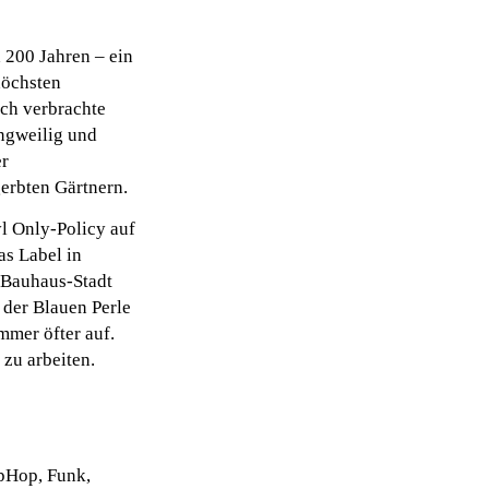
d 200 Jahren – ein
höchsten
ich verbrachte
angweilig und
er
erbten Gärtnern.
yl Only-Policy auf
as Label in
r Bauhaus-Stadt
 der Blauen Perle
mmer öfter auf.
 zu arbeiten.
ipHop, Funk,