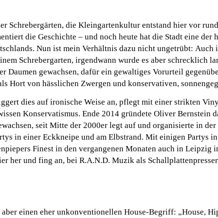
 der Schrebergärten, die Kleingartenkultur entstand hier vor run
ntiert die Geschichte – und noch heute hat die Stadt eine der 
schlands. Nun ist mein Verhältnis dazu nicht ungetrübt: Auch 
einem Schrebergarten, irgendwann wurde es aber schrecklich l
üner Daumen gewachsen, dafür ein gewaltiges Vorurteil gegenüb
als Hort von hässlichen Zwergen und konservativen, sonnengeg
ggert dies auf ironische Weise an, pflegt mit einer strikten Vin
wissen Konservatismus. Ende 2014 gründete Oliver Bernstein d
ewachsen, seit Mitte der 2000er legt auf und organisierte in de
rtys in einer Eckkneipe und am Elbstrand. Mit einigen Partys in
npiepers Finest in den vergangenen Monaten auch in Leipzig i
er her und fing an, bei R.A.N.D. Muzik als Schallplattenpresser
n aber einen eher unkonventionellen House-Begriff: „House, H