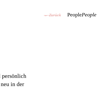
People
People
← Zurück
 persönlich
 neu in der