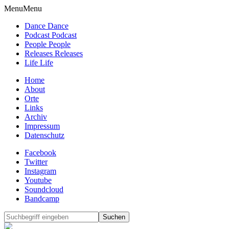
Menu
Menu
Dance Dance
Podcast Podcast
People People
Releases Releases
Life Life
Home
About
Orte
Links
Archiv
Impressum
Datenschutz
Facebook
Twitter
Instagram
Youtube
Soundcloud
Bandcamp