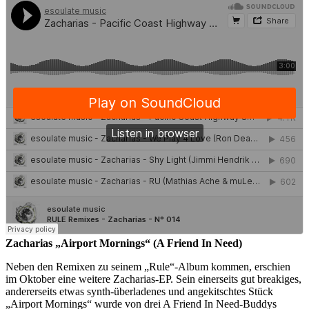
Zacharias „Airport Mornings“ (A Friend In Need)
Neben den Remixen zu seinem „Rule“-Album kommen, erschien
im Oktober eine weitere Zacharias-EP. Sein einerseits gut breakiges,
andererseits etwas synth-überladenes und angekitschtes Stück
„Airport Mornings“ wurde von drei A Friend In Need-Buddys