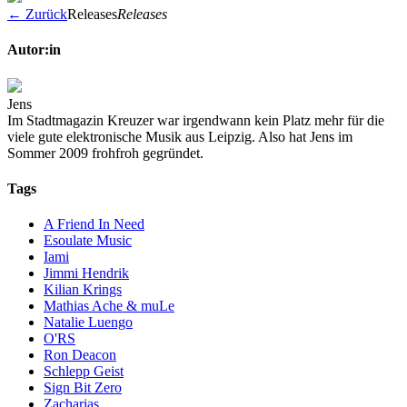
← Zurück
Releases
Releases
Autor:in
Jens
Im Stadtmagazin Kreuzer war irgendwann kein Platz mehr für die
viele gute elektronische Musik aus Leipzig. Also hat Jens im
Sommer 2009 frohfroh gegründet.
Tags
A Friend In Need
Esoulate Music
Iami
Jimmi Hendrik
Kilian Krings
Mathias Ache & muLe
Natalie Luengo
O'RS
Ron Deacon
Schlepp Geist
Sign Bit Zero
Zacharias