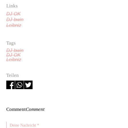
Links
DJ OK
DJ bwin
Leibniz
Tags
DJ bwin
DJ OK
Leibniz
Teilen
Comment
Comment