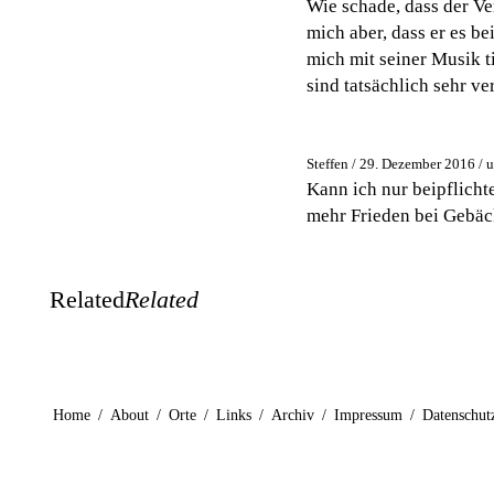
Wie schade, dass der V
mich aber, dass er es 
mich mit seiner Musik t
sind tatsächlich sehr v
Steffen / 29. Dezember 2016 / 
Kann ich nur beipflicht
mehr Frieden bei Gebäck
Related
Related
Home
/
About
/
Orte
/
Links
/
Archiv
/
Impressum
/
Datenschut