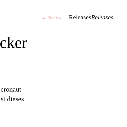
Releases
Releases
← Zurück
cker
cronaut
st dieses