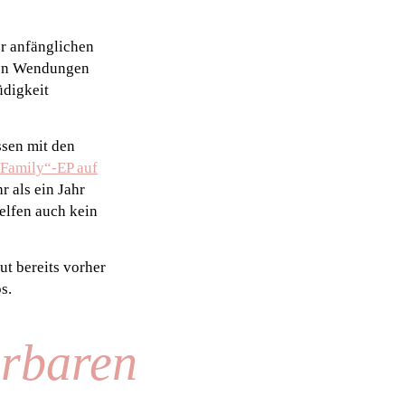
er anfänglichen
lten Wendungen
üdigkeit
ssen mit den
Family“-EP auf
 als ein Jahr
elfen auch kein
ut bereits vorher
s.
ürbaren