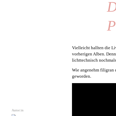
D
P
Vielleicht hallten die 
vorherigen Alben. Denn
lichttechnisch nochmals
Wie angenehm filigran
geworden.
Autor:in