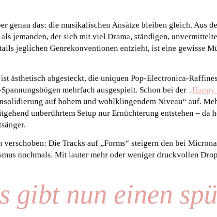
ber genau das: die musikalischen Ansätze bleiben gleich. Aus d
als jemanden, der sich mit viel Drama, ständigen, unvermitte
tails jeglichen Genrekonventionen entzieht, ist eine gewisse M
t ästhetisch abgesteckt, die uniquen Pop-Electronica-Raffine
e-Spannungsbögen mehrfach ausgespielt. Schon bei der
„Happy 
onsolidierung auf hohem und wohlklingendem Niveau“ auf. Mehr
itgehend unberührtem Setup nur Ernüchterung entstehen – da h
sänger.
h verschoben: Die Tracks auf „Forms“ steigern den bei Microna
mus nochmals. Mit lauter mehr oder weniger druckvollen Drop
s gibt nun einen sp