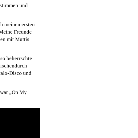
rstimmen und
ch meinen ersten
 Meine Freunde
sen mit Muttis
 so beherrschte
wischendurch
talo-Disco und
s war „On My