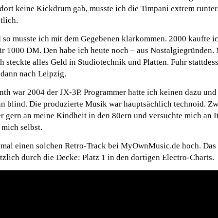
dort keine Kickdrum gab, musste ich die Timpani extrem runte
tlich.
nd so musste ich mit dem Gegebenen klarkommen. 2000 kaufte i
r 1000 DM. Den habe ich heute noch – aus Nostalgiegründen.
h steckte alles Geld in Studiotechnik und Platten. Fuhr stattdes
 dann nach Leipzig.
nth war 2004 der JX-3P. Programmer hatte ich keinen dazu und
nn blind. Die produzierte Musik war hauptsächlich technoid. Z
r gern an meine Kindheit in den 80ern und versuchte mich an I
 mich selbst.
n mal einen solchen Retro-Track bei MyOwnMusic.de hoch. Da
tzlich durch die Decke: Platz 1 in den dortigen Electro-Charts.