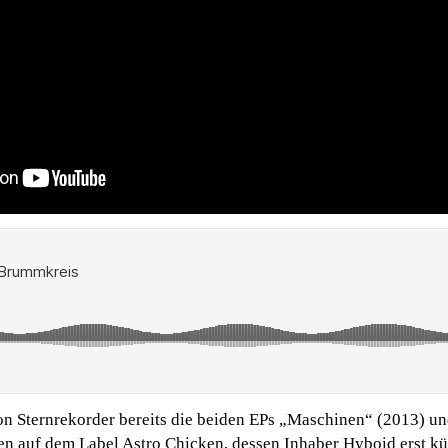
von Sternrekorder bereits die beiden EPs „Maschinen“ (2013) u
ien auf dem Label Astro Chicken, dessen Inhaber Hyboid erst kü