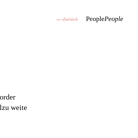
People
People
← Zurück
order
lzu weite