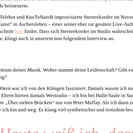
s beisteuerte.
Telebot und KneToNatoR improvisierte Sternrekorder im Nove
nst“ in Aschersleben – einer seiner eher rar gesäten Live-Auftr
schnitt
hier
findet. Dass sich Sternrekorder im Studio wahrschei
e, klingt auch in unserem nun folgendem Interview an.
ntrum deiner Musik. Woher stammt deine Leidenschaft? Gibt es
ng?
 80ern war ich von den Klängen fasziniert. Damals wusste ich ni
 Eltern hörten damals Westradio – ich bin bei Halle/Saale in S
te „Über sieben Brücken“ nur von Peter Maffay. Als ich dann z
r ich hin und weg: Es klang viel synthetischer und trotzdem bes