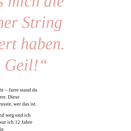
s mich die
er String
ert haben.
 Geil!“
t – Jarre stand da
rre. Diese
usste, wer das ist.
und weg und ich
war ich 12 Jahre
ie