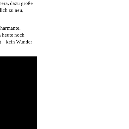
mera, dazu große
ich zu neu,
charmante,
h heute noch
it – kein Wunder