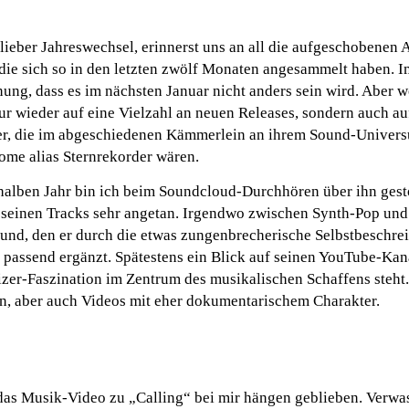
ieber Jahreswechsel, erinnerst uns an all die aufgeschobenen
die sich so in den letzten zwölf Monaten angesammelt haben. 
nung, dass es im nächsten Januar nicht anders sein wird. Aber w
ur wieder auf eine Vielzahl an neuen Releases, sondern auch auf
er, die im abgeschiedenen Kämmerlein an ihrem Sound-Univer
ome alias Sternrekorder wären.
halben Jahr bin ich beim Soundcloud-Durchhören über ihn gest
 seinen Tracks sehr angetan. Irgendwo zwischen Synth-Pop und 
ound, den er durch die etwas zungenbrecherische Selbstbeschre
passend ergänzt. Spätestens ein Blick auf seinen YouTube-Kanal
izer-Faszination im Zentrum des musikalischen Schaffens steht.
en, aber auch Videos mit eher dokumentarischem Charakter.
das Musik-Video zu „Calling“ bei mir hängen geblieben. Verw