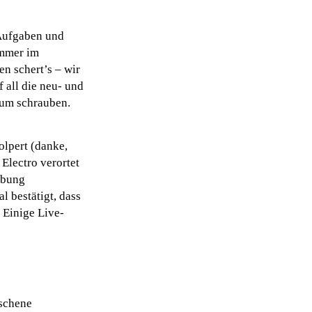
 Aufgaben und
Immer im
en schert’s – wir
 all die neu- und
sum schrauben.
olpert (danke,
Electro verortet
ibung
 bestätigt, dass
 Einige Live-
aschene