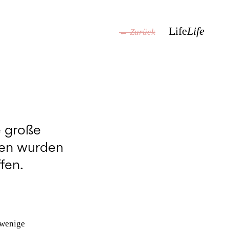
Life
Life
← Zurück
e große
ten wurden
fen.
 wenige