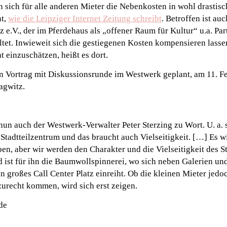
 sich für alle anderen Mieter die Nebenkosten in wohl drastisc
nt,
wie die Leipziger Internet Zeitung schreibt
. Betroffen ist auc
z e.V., der im Pferdehaus als „offener Raum für Kultur“ u.a. Par
et. Inwieweit sich die gestiegenen Kosten kompensieren lassen,
t einzuschätzen, heißt es dort.
ein Vortrag mit Diskussionsrunde im Westwerk geplant, am 11. Fe
agwitz.
n auch der Westwerk-Verwalter Peter Sterzing zu Wort. U. a. s
Stadtteilzentrum und das braucht auch Vielseitigkeit. […] Es wi
n, aber wir werden den Charakter und die Vielseitigkeit des S
ld ist für ihn die Baumwollspinnerei, wo sich neben Galerien un
n großes Call Center Platz einreiht. Ob die kleinen Mieter jedo
urecht kommen, wird sich erst zeigen.
de