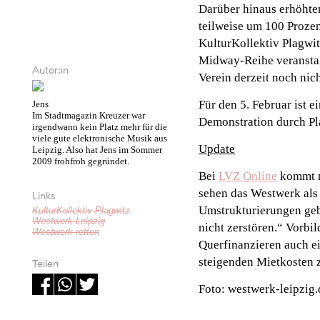
Darüber hinaus erhöhten
teilweise um 100 Proze
KulturKollektiv Plagwit
Midway-Reihe veranstalt
Autor:in
Verein derzeit noch nich
Für den 5. Februar ist 
Jens
Im Stadtmagazin Kreuzer war
Demonstration durch Pl
irgendwann kein Platz mehr für die
viele gute elektronische Musik aus
Update
Leipzig. Also hat Jens im Sommer
2009 frohfroh gegründet.
Bei
LVZ Online
kommt nu
sehen das Westwerk als 
Links
Umstrukturierungen gebe
KulturKollektiv Plagwitz
Westwerk Leipzig
nicht zerstören.“ Vorbi
Westwerk retten
Querfinanzieren auch ei
steigenden Mietkosten z
Teilen
Foto: westwerk-leipzig.