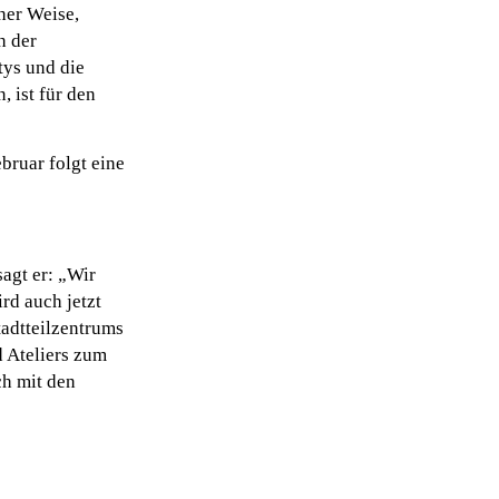
her Weise,
h der
tys und die
 ist für den
bruar folgt eine
agt er: „Wir
rd auch jetzt
tadtteilzentrums
d Ateliers zum
ch mit den