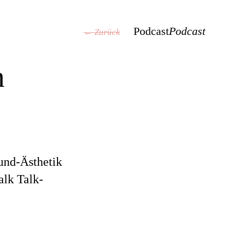
Podcast
Podcast
← Zurück
n
ound-Ästhetik
alk Talk-