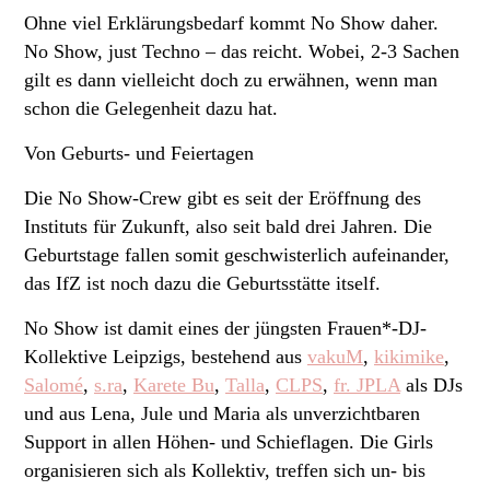
Ohne viel Erklärungsbedarf kommt No Show daher.
No Show, just Techno – das reicht. Wobei, 2-3 Sachen
gilt es dann vielleicht doch zu erwähnen, wenn man
schon die Gelegenheit dazu hat.
Von Geburts- und Feiertagen
Die No Show-Crew gibt es seit der Eröffnung des
Instituts für Zukunft, also seit bald drei Jahren. Die
Geburtstage fallen somit geschwisterlich aufeinander,
das IfZ ist noch dazu die Geburtsstätte itself.
No Show ist damit eines der jüngsten Frauen*-DJ-
Kollektive Leipzigs, bestehend aus
vakuM
,
kikimike
,
Salomé
,
s.ra
,
Karete Bu
,
Talla
,
CLPS
,
fr. JPLA
als DJs
und aus Lena, Jule und Maria als unverzichtbaren
Support in allen Höhen- und Schieflagen. Die Girls
organisieren sich als Kollektiv, treffen sich un- bis