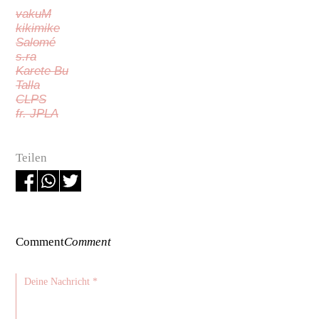
vakuM
kikimike
Salomé
s.ra
Karete Bu
Talla
CLPS
fr. JPLA
Teilen
Comment
Comment