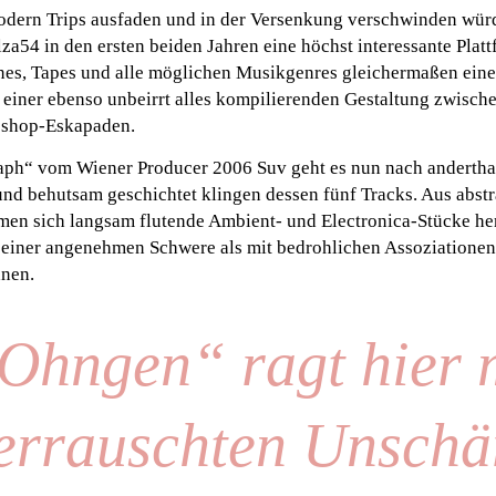
 Modern Trips ausfaden und in der Versenkung verschwinden wür
za54 in den ersten beiden Jahren eine höchst interessante Platt
nes, Tapes und alle möglichen Musikgenres gleichermaßen einen
iner ebenso unbeirrt alles kompilierenden Gestaltung zwisch
oshop-Eskapaden.
aph“ vom Wiener Producer 2006 Suv geht es nun nach andertha
und behutsam geschichtet klingen dessen fünf Tracks. Aus abst
men sich langsam flutende Ambient- und Electronica-Stücke he
einer angenehmen Schwere als mit bedrohlichen Assoziationen
nen.
Ohngen“ ragt hier m
errauschten Unschä