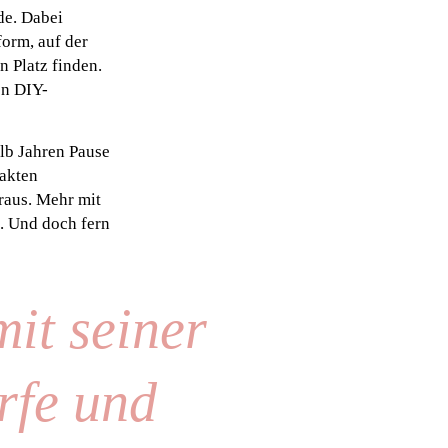
de. Dabei
form, auf der
 Platz finden.
en DIY-
lb Jahren Pause
rakten
raus. Mehr mit
. Und doch fern
it seiner
rfe und