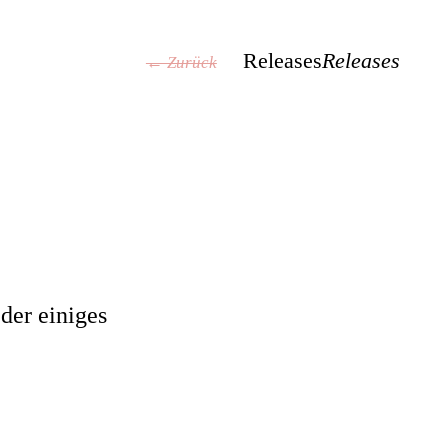
Releases
Releases
← Zurück
der einiges