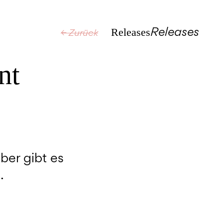
Releases
Releases
← Zurück
nt
ber gibt es
.