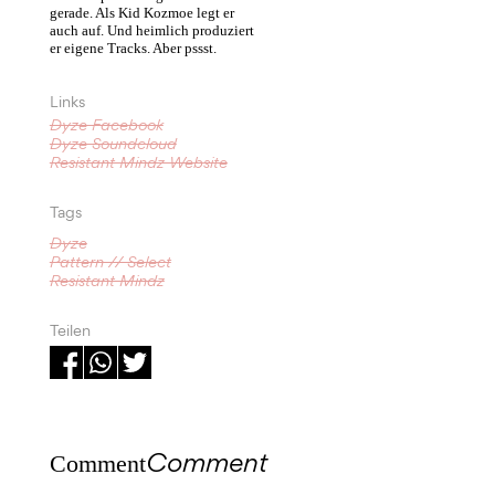
gerade. Als Kid Kozmoe legt er
auch auf. Und heimlich produziert
er eigene Tracks. Aber pssst.
Links
Dyze Facebook
Dyze Soundcloud
Resistant Mindz Website
Tags
Dyze
Pattern // Select
Resistant Mindz
Teilen
Comment
Comment