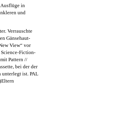
 Ausflüge in
unkleren und
ter. Verrauschte
gen Gänsehaut-
„New View“ vor
 Science-Fiction-
mit Pattern //
ssette, bei der der
nterlegt ist. PAL
)Eltern