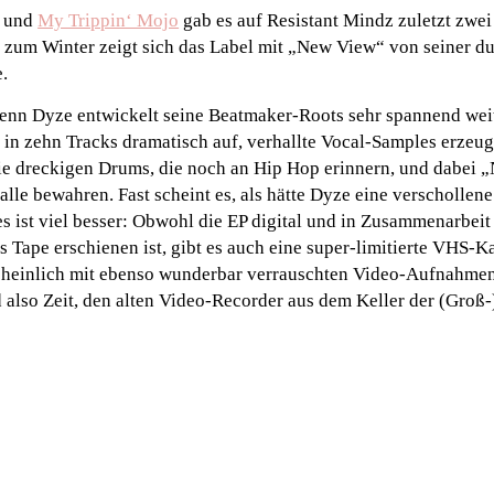
und
My Trippin‘ Mojo
gab es auf Resistant Mindz zuletzt zwei
 zum Winter zeigt sich das Label mit „New View“ von seiner d
.
 denn Dyze entwickelt seine Beatmaker-Roots sehr spannend wei
 in zehn Tracks dramatisch auf, verhallte Vocal-Samples erzeu
ie dreckigen Drums, die noch an Hip Hop erinnern, und dabei 
alle bewahren. Fast scheint es, als hätte Dyze eine verschollene
s ist viel besser: Obwohl die EP digital und in Zusammenarbeit 
s Tape erschienen ist, gibt es auch eine super-limitierte VHS-Ka
einlich mit ebenso wunderbar verrauschten Video-Aufnahmen u
d also Zeit, den alten Video-Recorder aus dem Keller der (Groß-