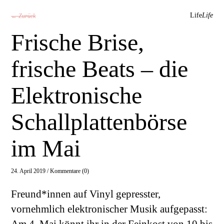
Life
Life
← Zurück
Frische Brise,
frische Beats – die
Elektronische
Schallplattenbörse
im Mai
24. April 2019 /
Kommentare (0)
Freund*innen auf Vinyl gepresster,
vornehmlich elektronischer Musik aufgepasst:
Am 4. Mai könnt ihr in der Feinkost von 10 bis