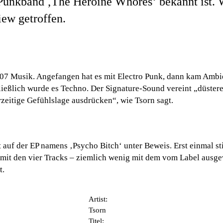
r Punkband ‚The Heroine Whores‘ bekannt ist. 
iew getroffen.
007 Musik. Angefangen hat es mit Electro Punk, dann kam Ambie
ießlich wurde es Techno. Der Signature-Sound vereint „düster
zeitige Gefühlslage ausdrücken“, wie Tsorn sagt.
zt auf der EP namens ‚Psycho Bitch‘ unter Beweis. Erst einmal s
mit den vier Tracks – ziemlich wenig mit dem vom Label ausg
t.
Artist:
Tsorn
Titel: