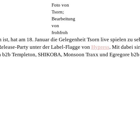
Foto von
Tsorn;
Bearbeitung
von
frohfroh
ist, hat am 18. Januar die Gelegenheit Tsorn live spielen zu s
Release-Party unter der Label-Flagge von
Hypress
. Mit dabei s
n b2b Templeton, SHIKOBA, Monsoon Traxx und Egregore b2b 