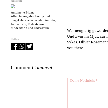
Autor:in
Antoinette Blume
Alles, immer, gleichzeitig und
umgekehrt-nacheinander: Autorin,
Journalistin, Redakteurin,
Moderatorin und Podcasterin.
Wer neugierig geworden 
Und zwar im Mjut, zur 
Teilen
Sykes, Oliver Roseman
you there!
Comment
Comment