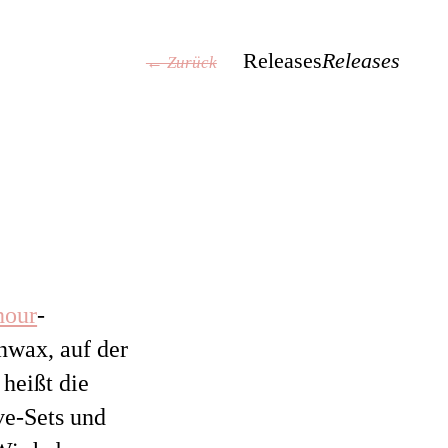
Releases
Releases
← Zurück
hour
-
nwax, auf der
 heißt die
ve-Sets und