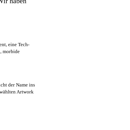
Wir haben
nt, eine Tech-
e, morbide
ticht der Name ins
ewählten Artwork