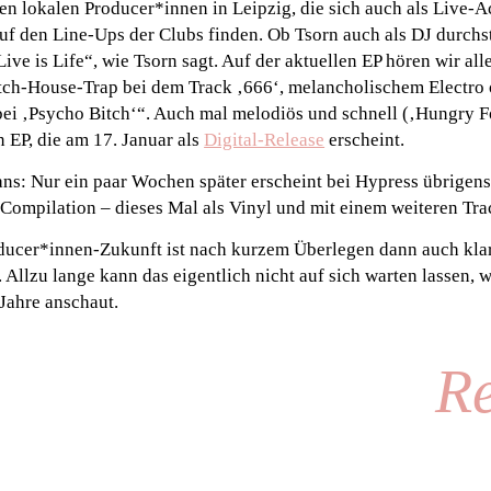
gen lokalen Producer*innen in Leipzig, die sich auch als Live-A
uf den Line-Ups der Clubs finden. Ob Tsorn auch als DJ durchs
ive is Life“, wie Tsorn sagt. Auf der aktuellen EP hören wir all
itch-House-Trap bei dem Track ‚666‘, melancholischem Electro 
ei ‚Psycho Bitch‘“. Auch mal melodiös und schnell (‚Hungry F
n EP, die am 17. Januar als
Digital-Release
erscheint.
ans: Nur ein paar Wochen später erscheint bei Hypress übrigens 
 Compilation – dieses Mal als Vinyl und mit einem weiteren Tr
ducer*innen-Zukunft ist nach kurzem Überlegen dann auch klar
 Allzu lange kann das eigentlich nicht auf sich warten lassen,
 Jahre anschaut.
Re