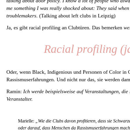
talking about door policy. I know a lot of people who alwa
me something I was really shocked about: They said when y
troublemakers
. (Talking about left clubs in Leipzig)
Ja, es gibt racial profiling an Clubtüren. Das bemerken
we
Racial profiling (
Oder, wenn Black, Indigenious und Personen of Color in Cl
Rassismuserfahrungen. Und nicht nur das, sie werden dami
Ramin:
Ich werde beispielsweise auf Veranstaltungen, die 
Veranstalter.
Marielle:
„Wie die Clubs davon profitieren, dass sie Schwarz
oder darauf, dass Menschen da Rassismuserfahrungen mach