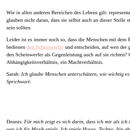
Wie in allen anderen Bereichen des Lebens gilt:
represent
glauben nicht daran, dass sie selbst auch an dieser Stelle s
sein sollten.
Leider ist es immer noch so, dass die Menschen mit dem P
bedienen
den Scheinwerfer
und entscheiden, auf wen der g
den Scheinwerfer als Gegenleistung auch auf sie richten? 
Abhängigkeitsverhältnis, ein Machtverhältnis.
Sarah:
Ich glaube Menschen unterschätzen, wie wichtig es i
Sprichwort
:
Dennis:
Für mich zeigt es sich darin, dass ich mir als ic
was ich für Musik spiele. Ich spiele House, Techno, bin a