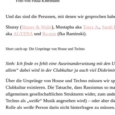
Foto von Paula Kittelmann
Und das sind die Personen, mit denen wir gesprochen hab
Shuray (
Shuray & Walle
), Mustapha aka
Traxx Jr
.,
Sarah 
aka
AGYENA
und
Ra-min
(fka Raminski).
Short catch-up: Die Ursprünge von House und Techno
Sinh: Ich finde es fehlt eine Auseinandersetzung mit den U
allem“ dabei wird in der Clubkultur ja auch viel Diskrimi
Über die Ursprünge von House und Techno müssen wir sprec
Clubkultur existieren. Die Tatsache, dass Rassismus so ma
allgemeinen gesellschaftlichen Strukturen wider, zum an
Techno als „
weiße
“ Musik angesehen wird) – oder aber di
Rolle als
weiße
Person darin nicht hinterfragen zu müssen