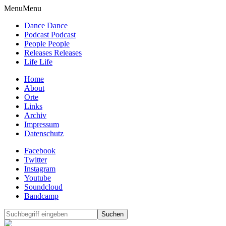
Menu
Menu
Dance Dance
Podcast Podcast
People People
Releases Releases
Life Life
Home
About
Orte
Links
Archiv
Impressum
Datenschutz
Facebook
Twitter
Instagram
Youtube
Soundcloud
Bandcamp