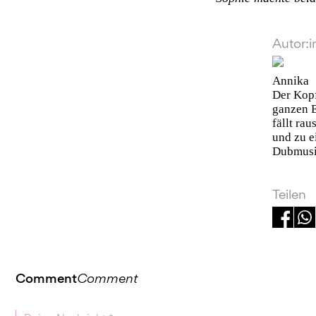
Autor:i
Annika
Der Kopf
ganzen 
fällt ra
und zu e
Dubmusi
Teilen
Comment
Comment