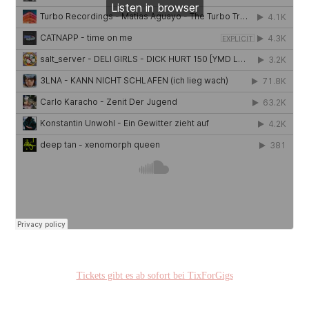
Tickets gibt es ab sofort bei TixForGigs