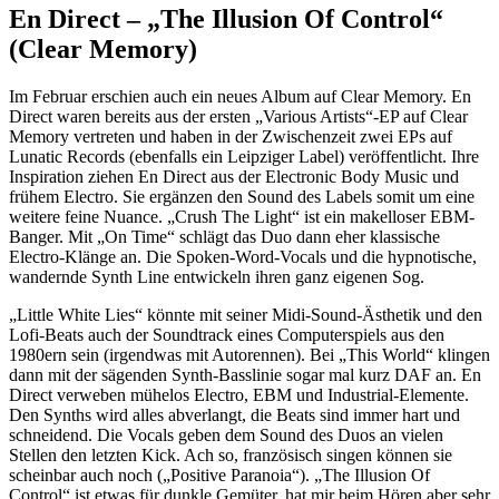
En Direct – „The Illusion Of Control“
(Clear Memory)
Im Februar erschien auch ein neues Album auf Clear Memory. En
Direct waren bereits aus der ersten „Various Artists“-EP auf Clear
Memory vertreten und haben in der Zwischenzeit zwei EPs auf
Lunatic Records (ebenfalls ein Leipziger Label) veröffentlicht. Ihre
Inspiration ziehen En Direct aus der Electronic Body Music und
frühem Electro. Sie ergänzen den Sound des Labels somit um eine
weitere feine Nuance. „Crush The Light“ ist ein makelloser EBM-
Banger. Mit „On Time“ schlägt das Duo dann eher klassische
Electro-Klänge an. Die Spoken-Word-Vocals und die hypnotische,
wandernde Synth Line entwickeln ihren ganz eigenen Sog.
„Little White Lies“ könnte mit seiner Midi-Sound-Ästhetik und den
Lofi-Beats auch der Soundtrack eines Computerspiels aus den
1980ern sein (irgendwas mit Autorennen). Bei „This World“ klingen
dann mit der sägenden Synth-Basslinie sogar mal kurz DAF an. En
Direct verweben mühelos Electro, EBM und Industrial-Elemente.
Den Synths wird alles abverlangt, die Beats sind immer hart und
schneidend. Die Vocals geben dem Sound des Duos an vielen
Stellen den letzten Kick. Ach so, französisch singen können sie
scheinbar auch noch („Positive Paranoia“). „The Illusion Of
Control“ ist etwas für dunkle Gemüter, hat mir beim Hören aber sehr