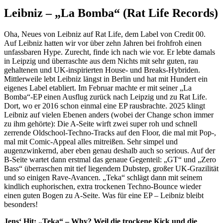
Leibniz – „La Bomba“ (Rat Life Records)
Oha, Neues von Leibniz auf Rat Life, dem Label von Credit 00.
Auf Leibniz hatten wir vor über zehn Jahren bei frohfroh einen
unfassbaren Hype. Zurecht, finde ich nach wie vor. Er lebte damals
in Leipzig und überraschte aus dem Nichts mit sehr guten, rau
gehaltenen und UK-inspirierten House- und Breaks-Hybriden.
Mittlerweile lebt Leibniz längst in Berlin und hat mit Hundert ein
eigenes Label etabliert. Im Februar machte er mit seiner „La
Bomba“-EP einen Ausflug zurück nach Leipzig und zu Rat Life.
Dort, wo er 2016 schon einmal eine EP rausbrachte. 2025 klingt
Leibniz auf vielen Ebenen anders (wobei der Change schon immer
zu ihm gehörte): Die A-Seite wirft zwei super roh und schnell
zerrende Oldschool-Techno-Tracks auf den Floor, die mal mit Pop-,
mal mit Comic-Appeal alles mitreißen. Sehr simpel und
augenzwinkernd, aber eben genau deshalb auch so serious. Auf der
B-Seite wartet dann erstmal das genaue Gegenteil: „GT“ und „Zero
Bass“ überraschen mit tief liegendem Dubstep, großer UK-Grazilität
und so einigen Rave-Avancen. „Teka“ schlägt dann mit seinem
kindlich euphorischen, extra trockenen Techno-Bounce wieder
einen guten Bogen zu A-Seite. Was für eine EP – Leibniz bleibt
besonders!
Jens‘ Hit: „Teka“ – Why? Weil die trockene Kick und die