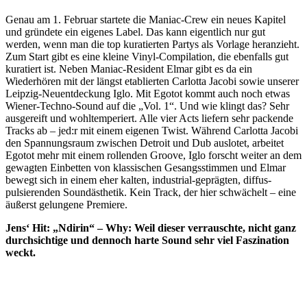
Genau am 1. Februar startete die Maniac-Crew ein neues Kapitel
und gründete ein eigenes Label. Das kann eigentlich nur gut
werden, wenn man die top kuratierten Partys als Vorlage heranzieht.
Zum Start gibt es eine kleine Vinyl-Compilation, die ebenfalls gut
kuratiert ist. Neben Maniac-Resident Elmar gibt es da ein
Wiederhören mit der längst etablierten Carlotta Jacobi sowie unserer
Leipzig-Neuentdeckung Iglo. Mit Egotot kommt auch noch etwas
Wiener-Techno-Sound auf die „Vol. 1“. Und wie klingt das? Sehr
ausgereift und wohltemperiert. Alle vier Acts liefern sehr packende
Tracks ab – jed:r mit einem eigenen Twist. Während Carlotta Jacobi
den Spannungsraum zwischen Detroit und Dub auslotet, arbeitet
Egotot mehr mit einem rollenden Groove, Iglo forscht weiter an dem
gewagten Einbetten von klassischen Gesangsstimmen und Elmar
bewegt sich in einem eher kalten, industrial-geprägten, diffus-
pulsierenden Soundästhetik. Kein Track, der hier schwächelt – eine
äußerst gelungene Premiere.
Jens‘ Hit: „Ndirin“ – Why: Weil dieser verrauschte, nicht ganz
durchsichtige und dennoch harte Sound sehr viel Faszination
weckt.