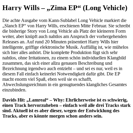
Harry Wills –
„Zima EP“ (Long Vehicle)
Die achte Ausgabe vom Kann-Sublabel Long Vehicle markiert die
„Slanch EP“ von Harry Wills, erschienen Mitte Februar. Sie schreibt
die bisherige Story von Long Vehicle als Platz der kleineren Form
weiter, aber knüpft auch nahtlos am Anspruch der vorhergehenden
Releases an. Auf rund 20 Minuten präsentiert Harry Wills hier
intelligente, griffige elektronische Musik. Auffällig ist, wie mühelos
sich hier alles anhört. Die komplette Produktion fügt sich sehr
nahtlos, ohne Irritationen, zu einem schön individuellen Klangbild
zusammen, das sich einer allzu genauen Beschreibung und
Bezeichnung irgendwo auch entzieht – und sei es nur, weil es in
diesem Fall einfach keinerlei Notwendigkeit dafür gibt. Die EP
macht enorm viel Spaß, eben weil sie es schafft,
Abwechslungsreichtum in ein genugtuendes klangliches Gesamtes
einzubinden.
Davids Hit: „Lamreal“ – Why:
Ehrlicherweise ist es schwierig,
einen Track hervorzuheben – einfach weil alle drei Tracks stark
sind. Aktuell ist es aber dieser, wegen der Entwicklung des
Tracks, aber es könnte morgen schon anders sein.