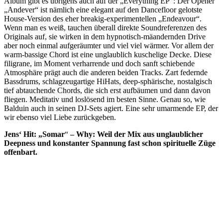
Album gibt es übrigens auch auf der „Everything EP“: Der Opener
„Andever“ ist nämlich eine elegant auf den Dancefloor gelotste
House-Version des eher breakig-experimentellen „Endeavour“.
Wenn man es weiß, tauchen überall direkte Soundreferenzen des
Originals auf, sie wirken in dem hypnotisch-mäandernden Drive
aber noch einmal aufgeräumter und viel viel wärmer. Vor allem der
warm-bassige Chord ist eine unglaublich kuschelige Decke. Diese
filigrane, im Moment verharrende und doch sanft schiebende
Atmosphäre prägt auch die anderen beiden Tracks. Zart federnde
Bassdrums, schlagzeugartige HiHats, deep-sphärische, nostalgisch
tief abtauchende Chords, die sich erst aufbäumen und dann davon
fliegen. Meditativ und loslösend im besten Sinne. Genau so, wie
Balduin auch in seinen DJ-Sets agiert. Eine sehr umarmende EP, der
wir ebenso viel Liebe zurückgeben.
Jens‘ Hit: „Somar
“
– Why: Weil der Mix aus unglaublicher
Deepness und konstanter Spannung fast schon spirituelle Züge
offenbart.