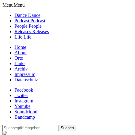
Menu
Menu
Dance Dance
Podcast Podcast
People People
Releases Releases
Life Life
Home
About
Orte
Links
Archiv
Impressum
Datenschutz
Facebook
Twitter
Instagram
Youtube
Soundcloud
Bandcamp