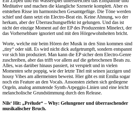
Ein Zirpen und ein Wasserspiel unterstreichen das Entspannte und
Meditative und machen die klangliche Szenerie komplett. Aber es
entstehen Risse im harmonischen Gesamtgefüge. Die Töne werden
schief und dann setzt ein Electro-Beat ein. Keine Ahnung, wo der
herkam, aber der Überraschungseffekt ist gelungen. Und das ist
nicht der einzige Moment auf der EP des Produzenten Minelect, der
das Vorhersehbare ignoriert und mit den Hörgewohnheiten bricht.
Worte, welche mir beim Hören der Musik in den Sinn kommen sind
„tiny“ oder süß. Es wird nicht dick aufgetrumpft, sondern entspannt
vor sich hin produziert. Man kann die EP sicher dem Electro-Genre
zuschreiben, aber das trifft vor allem auf die gebrochenen Beats zu.
Alles, was darüber hinaus passiert, ist verspielt und in vielen
Momenten sehr poppig, wie der letzte Titel mit seinen jazzigen und
housy Vibes am allermeisten beweist. Hier gibt es mit Emilia sogar
noch ein Feature an den Vocals. Ansonsten ziehen sich gediegene
Orgeln, analog anmutende Synth-Arpeggio-Linien und eine leicht
melancholische Grundstimmung durch den Release.
Nils‘ Hit: „Prélude“ – Why: Gelungener und überraschender
musikalischer Bruch.