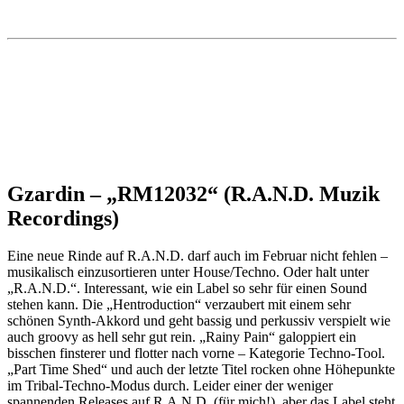
Gzardin – „RM12032“ (R.A.N.D. Muzik
Recordings)
Eine neue Rinde auf R.A.N.D. darf auch im Februar nicht fehlen –
musikalisch einzusortieren unter House/Techno. Oder halt unter
„R.A.N.D.“. Interessant, wie ein Label so sehr für einen Sound
stehen kann. Die „Hentroduction“ verzaubert mit einem sehr
schönen Synth-Akkord und geht bassig und perkussiv verspielt wie
auch groovy as hell sehr gut rein. „Rainy Pain“ galoppiert ein
bisschen finsterer und flotter nach vorne – Kategorie Techno-Tool.
„Part Time Shed“ und auch der letzte Titel rocken ohne Höhepunkte
im Tribal-Techno-Modus durch. Leider einer der weniger
spannenden Releases auf R.A.N.D. (für mich!), aber das Label steht