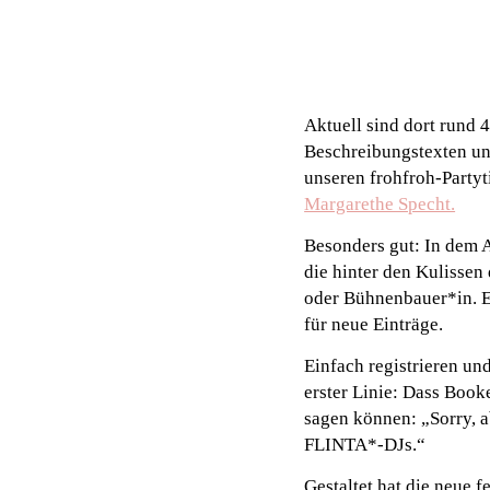
Aktuell sind dort rund 
Beschreibungstexten un
unseren frohfroh-Party
Margarethe Specht.
Besonders gut: In dem A
die hinter den Kulissen
oder Bühnenbauer*in. Ei
für neue Einträge.
Einfach registrieren un
erster Linie: Dass Book
sagen können: „Sorry, a
FLINTA*-DJs.“
Gestaltet hat die neue