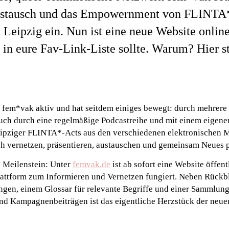
Austausch und das Empowernment von FLINTA
n Leipzig ein. Nun ist eine neue Website onlin
l in eure Fav-Link-Liste sollte. Warum? Hier st
st fem*vak aktiv und hat seitdem einiges bewegt: durch mehrere
auch durch eine regelmäßige Podcastreihe und mit einem eigene
Leipziger FLINTA*-Acts aus den verschiedenen elektronischen
ich vernetzen, präsentieren, austauschen und gemeinsam Neues 
n Meilenstein: Unter
femvak.de
ist ab sofort eine Website öffentl
attform zum Informieren und Vernetzen fungiert. Neben Rückb
ngen, einem Glossar für relevante Begriffe und einer Sammlung
nd Kampagnenbeiträgen ist das eigentliche Herzstück der neuen