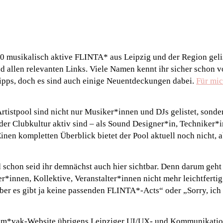
40 musikalisch aktive FLINTA* aus Leipzig und der Region geli
d allen relevanten Links. Viele Namen kennt ihr sicher schon 
tipps, doch es sind auch einige Neuentdeckungen dabei.
Für mic
rtistpool sind nicht nur Musiker*innen und DJs gelistet, son
 der Clubkultur aktiv sind – als Sound Designer*in, Techniker*i
nen kompletten Überblick bietet der Pool aktuell noch nicht, ab
d schon seid ihr demnächst auch hier sichtbar. Denn darum geht 
er*innen, Kollektive, Veranstalter*innen nicht mehr leichtfert
ber es gibt ja keine passenden FLINTA*-Acts“ oder „Sorry, ich
 fem*vak-Website übrigens Leipziger UI/UX- und Kommunikati