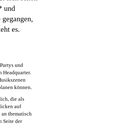
* und
e gegangen,
eht es.
 Partys und
n Headquarter.
 Musikszenen
planen können.
ich, die als
licken auf
 an thematisch
 Seite der