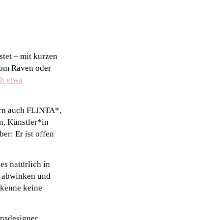
stet – mit kurzen
vom Raven oder
h etwa
dern auch FLINTA*,
n, Künstler*in
er: Er ist offen
es natürlich in
ig abwinken und
 kenne keine
onsdesigner