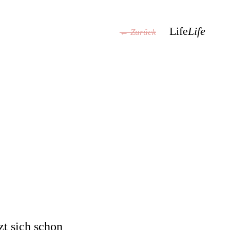
Life
Life
← Zurück
zt sich schon