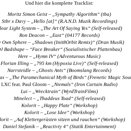
Und hier die komplette Tracklist:
Moritz Simon Geist – „Sympathy Algorithm“ (tba)
Stbr x Davy – „Hello [at]“ (R.A.N.D. Muzik Recordings)
lear Light System – „The Art Of Saying Yes“
(
Self-released
)
Ron Deacon – „East“ (
04177 Records
)
 Own Sphere – „Shadows (Init8Orbit Remix)“ (Dran Musik)
J Badshape – “Face Breaker“ (Sozialistischer Plattenbau)
Here – „Hymn IV“ (Adventurous Music)
Florian Illing – „795 km (Hypoxia Live)“ (
Self-released
)
Narrsteidle – „Ghosts Ants“ (Boomslang Records)
as – „The Paramechanical Myth of Birds“ (Frenetic Magic Sou
LXC feat. Paul Gloom
– „Niemals“ (Iron Curtain Radio)
Lui – „Wrecktrain“ (WyrdTrainFilms)
Minelect – „Thaddeus Toad“ (
Self-released
)
Kolorit
– „Happy Plate“ (
Workshop
)
Kolorit
– „Lose Idee“ (
Workshop
)
lorit – „Auf Klettergerüsten sitzen und rauchen“ (Workshop)
Daniel Stefanik – „Reactivty 4“ (Statik Entertainment)