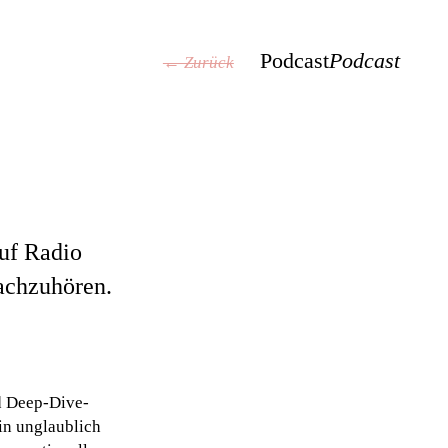
Podcast
Podcast
← Zurück
auf Radio
nachzuhören.
nd Deep-Dive-
in unglaublich