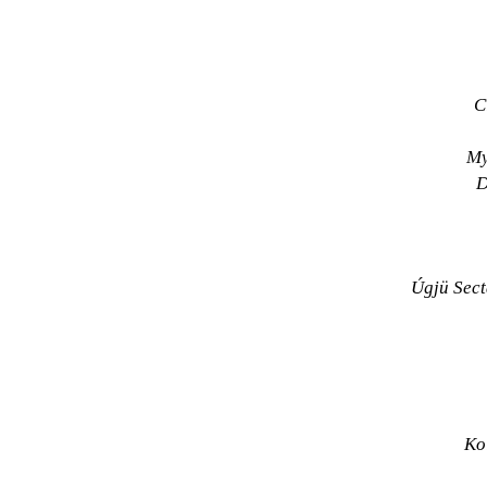
C
My
D
Úgjü Sect
Ko