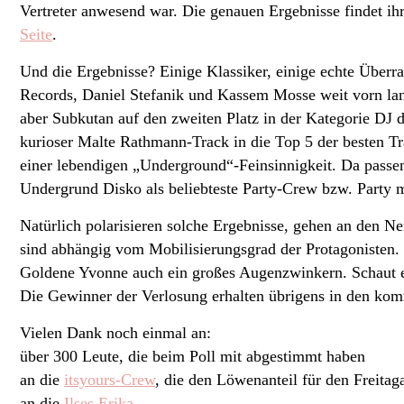
Vertreter anwesend war. Die genauen Ergebnisse findet ih
Seite
.
Und die Ergebnisse? Einige Klassiker, einige echte Über
Records, Daniel Stefanik und Kassem Mosse weit vorn lan
aber Subkutan auf den zweiten Platz in der Kategorie DJ 
kurioser Malte Rathmann-Track in die Top 5 der besten T
einer lebendigen „Underground“-Feinsinnigkeit. Da passen
Undergrund Disko als beliebteste Party-Crew bzw. Party m
Natürlich polarisieren solche Ergebnisse, gehen an den Ne
sind abhängig vom Mobilisierungsgrad der Protagonisten. D
Goldene Yvonne auch ein großes Augenzwinkern. Schaut ei
Die Gewinner der Verlosung erhalten übrigens in den ko
Vielen Dank noch einmal an:
über 300 Leute, die beim Poll mit abgestimmt haben
an die
itsyours-Crew
, die den Löwenanteil für den Freita
an die
Ilses Erika