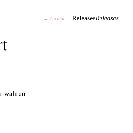
Releases
Releases
← Zurück
t
er wahren