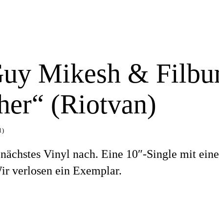
uy Mikesh & Filbur
her“ (Riotvan)
1)
 nächstes Vinyl nach. Eine 10″-Single mit ein
r verlosen ein Exemplar.