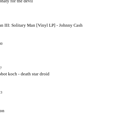
phaty for the devil
an III: Solitary Man [Vinyl LP] - Johnny Cash
30
27
robot koch - death star droid
23
son