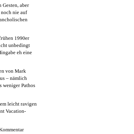
 Gesten, aber
 noch nie auf
lancholischen
 frühen 1990er
icht unbedingt
Hingabe eh eine
den von Mark
aus – nämlich
as weniger Pathos
rem leicht ravigen
ent Vacation-
n Kommentar