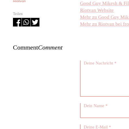
Riotvan
Good Guy Mikesh & Fil
Riotvan Website
Teilen
Mehr zu Good Guy Mikes
Mehr zu Riotvan bei fr
Comment
Comment