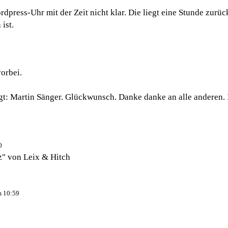
press-Uhr mit der Zeit nicht klar. Die liegt eine Stunde zurü
ist.
orbei.
gt: Martin Sänger. Glückwunsch. Danke danke an alle anderen. Is
0
z" von Leix & Hitch
m 10:59