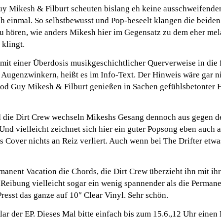
y Mikesh & Filburt scheuten bislang eh keine ausschweifenden
h einmal. So selbstbewusst und Pop-beseelt klangen die beiden
zu hören, wie anders Mikesh hier im Gegensatz zu dem eher me
 klingt.
mit einer Überdosis musikgeschichtlicher Querverweise in die
 Augenzwinkern, heißt es im Info-Text. Der Hinweis wäre gar n
od Guy Mikesh & Filburt genießen in Sachen gefühlsbetonter 
d die Dirt Crew wechseln Mikeshs Gesang dennoch aus gegen 
. Und vielleicht zeichnet sich hier ein guter Popsong eben auch 
ls Cover nichts an Reiz verliert. Auch wenn bei The Drifter etw
manent Vacation die Chords, die Dirt Crew überzieht ihn mit ih
n Reibung vielleicht sogar ein wenig spannender als die Perman
resst das ganze auf 10″ Clear Vinyl. Sehr schön.
ar der EP. Dieses Mal bitte einfach bis zum 15.6.,12 Uhr eine