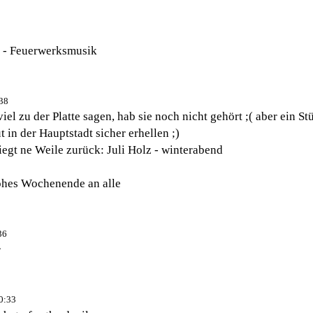
l - Feuerwerksmusik
:38
iel zu der Platte sagen, hab sie noch nicht gehört ;( aber ein S
in der Hauptstadt sicher erhellen ;)
liegt ne Weile zurück: Juli Holz - winterabend
ohes Wochenende an alle
36
r
10:33