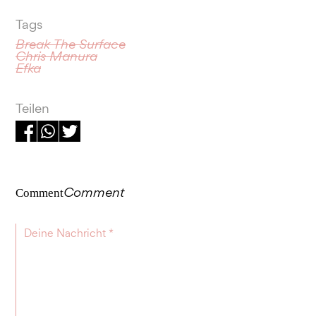
Tags
Break The Surface
Chris Manura
Efka
Teilen
Comment
Comment