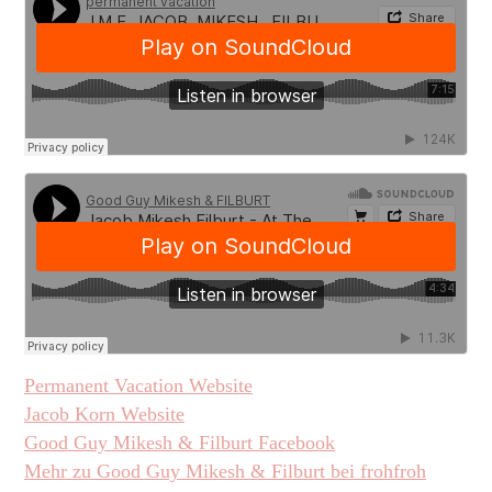
Permanent Vacation Website
Jacob Korn Website
Good Guy Mikesh & Filburt Facebook
Mehr zu Good Guy Mikesh & Filburt bei frohfroh