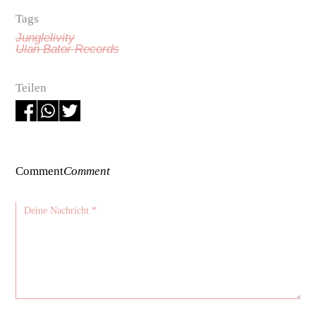
Tags
Junglelivity
Ulan Bator Records
Teilen
Comment
Comment