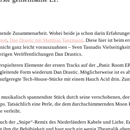
hende Zusammenarbeit. Wobei beide ja schon darin Erfahrung
uno6
,
Dan Drastic mit Matthias Tanzmann
. Diese hier ist beim 
nicht ganz leicht vorauszuahnen – Sven Tasnadis Vielseitigkei
erigen Veröffentlichungen Dan Drastics.
verspielteren Elemente der ersten Tracks auf der „Panic Room E
-gleitende Form wiederum Dan Drastic. Möglicherweise ist es ab
unaufgeregte Tech-House-Stücke mit einem Hauch Acid drin. Zum
 musikalisch spannendste Stück durch seine verschobenen, de
aps. Tatsächlich eine Perle, die dem durchschimmernden Moon
e verleiht.
auch der „Snipe“-Remix des Niederländers Kabele und Liebe. Er
 ihm die Behäbigkeit und haut noch ein wenig Theatralik oben 