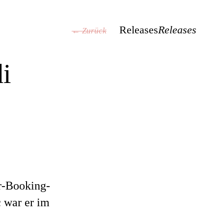
Releases
Releases
← Zurück
i
r-Booking-
c war er im