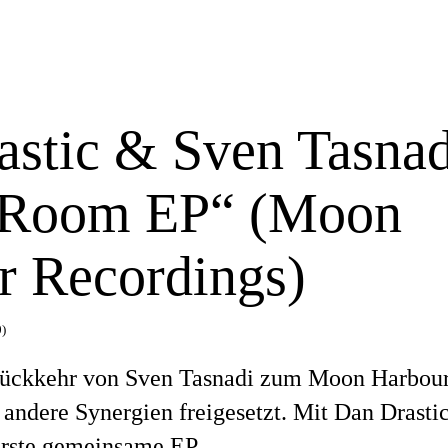
astic & Sven Tasnad
 Room EP“ (Moon
r Recordings)
)
 Rückkehr von Sven Tasnadi zum Moon Harbou
andere Synergien freigesetzt. Mit Dan Drasti
 erste gemeinsame EP.