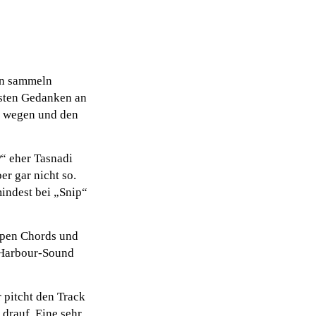
en sammeln
ersten Gedanken an
t wegen und den
P“ eher Tasnadi
er gar nicht so.
indest bei „Snip“
epen Chords und
 Harbour-Sound
 pitcht den Track
drauf. Eine sehr