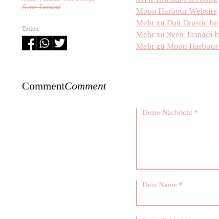
Sven Tasnadi
Moon Harbour Website
Mehr zu Dan Drastic be
Teilen
Mehr zu Sven Tasnadi b
Mehr zu Moon Harbour 
Comment
Comment