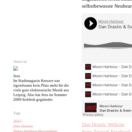
selbstbewusste Neubearb
Autor:in
Jens
Im Stadtmagazin Kreuzer war
irgendwann kein Platz mehr für die
viele gute elektronische Musik aus
Leipzig. Also hat Jens im Sommer
2009 frohfroh gegründet.
Tags
2013
Dan Drastic Website
Dan Drastic
Sven Tasnadi Facebook
Moon Harbour Recordings