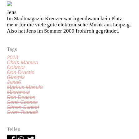
Jens
Im Stadtmagazin Kreuzer war irgendwann kein Platz
mehr für die viele gute elektronische Musik aus Leipzig.
Also hat Jens im Sommer 2009 frohfroh gegründet.
Tags
2013
Chris Manura
Dahmar
Dan Drastic
Gimmix
Juno6
Markus Masuhr
Micronaut
Ron Deacon
Sené Ceanes
Simon Sunset
Sven Tasnadi
Teilen