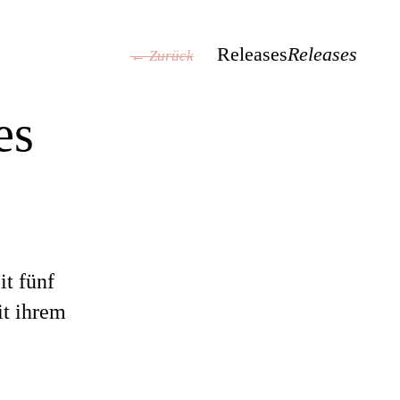
Releases
Releases
← Zurück
es
it fünf
it ihrem