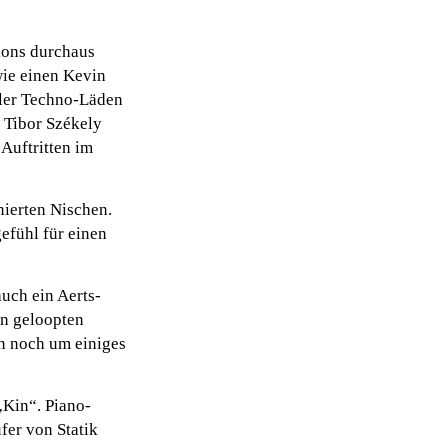
tions durchaus
wie einen Kevin
kler Techno-Läden
 Tibor Székely
 Auftritten im
nierten Nischen.
gefühl für einen
auch ein Aerts-
en geloopten
en noch um einiges
„Kin“. Piano-
fer von Statik