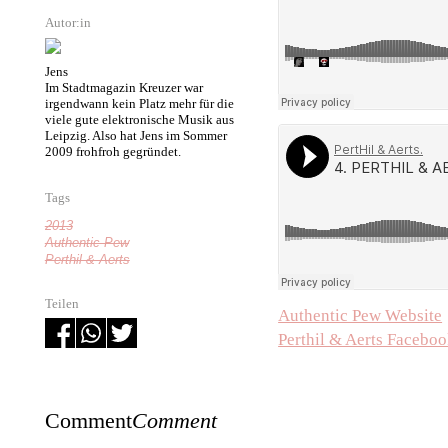
Autor:in
Jens
Im Stadtmagazin Kreuzer war
irgendwann kein Platz mehr für die
viele gute elektronische Musik aus
Leipzig. Also hat Jens im Sommer
2009 frohfroh gegründet.
Tags
2013
Authentic Pew
Perthil & Aerts
Teilen
Authentic Pew Website
Perthil & Aerts Facebo
Comment
Comment