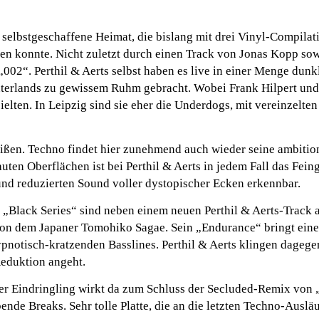
 selbstgeschaffene Heimat, die bislang mit drei Vinyl-Compila
n konnte. Nicht zuletzt durch einen Track von Jonas Kopp so
002“. Perthil & Aerts selbst haben es live in einer Menge dun
nterlands zu gewissem Ruhm gebracht. Wobei Frank Hilpert und
elten. In Leipzig sind sie eher die Underdogs, mit vereinzelten
ißen. Techno findet hier zunehmend auch wieder seine ambitio
uten Oberflächen ist bei Perthil & Aerts in jedem Fall das Fein
und reduzierten Sound voller dystopischer Ecken erkennbar.
r „Black Series“ sind neben einem neuen Perthil & Aerts-Track 
von dem Japaner Tomohiko Sagae. Sein „Endurance“ bringt ein
pnotisch-kratzenden Basslines. Perthil & Aerts klingen dageg
Reduktion angeht.
er Eindringling wirkt da zum Schluss der Secluded-Remix von 
ende Breaks. Sehr tolle Platte, die an die letzten Techno-Ausläu