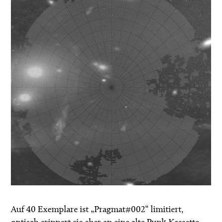
Auf 40 Exemplare ist „Pragmat#002“ limitiert,
optisch erinnert sie eher an eine alte Punk-Kassette.