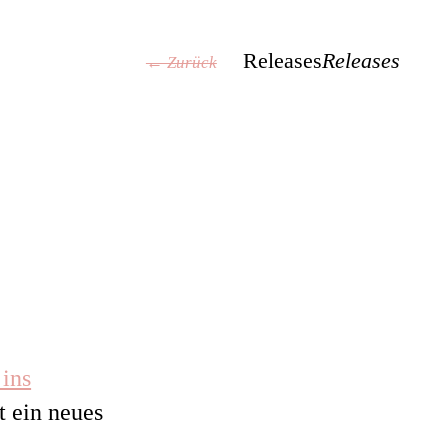
Releases
Releases
← Zurück
 ins
t ein neues