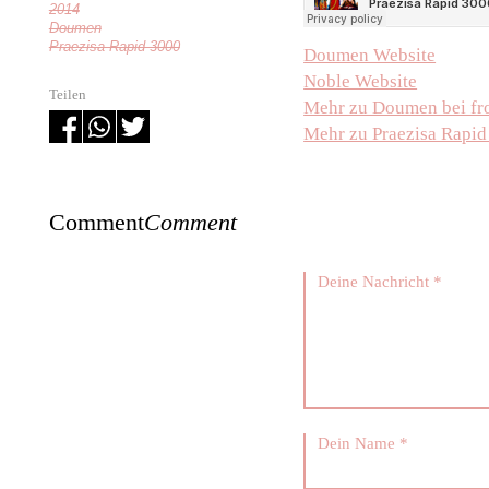
2014
Doumen
Praezisa Rapid 3000
Doumen Website
Noble Website
Teilen
Mehr zu Doumen bei fr
Mehr zu Praezisa Rapid
Comment
Comment