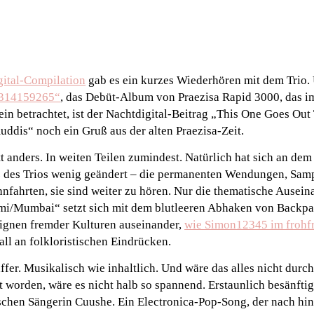
gital-Compilation
gab es ein kurzes Wiederhören mit dem Trio.
314159265“
, das Debüt-Album von Praezisa Rapid 3000, das i
n betrachtet, ist der Nachtdigital-Beitrag „This One Goes Out
dis“ noch ein Gruß aus der alten Praezisa-Zeit.
t anders. In weiten Teilen zumindest. Natürlich hat sich an dem
 des Trios wenig geändert – die permanenten Wendungen, Sam
fahrten, sie sind weiter zu hören. Nur die thematische Ausein
mi/Mumbai“ setzt sich mit dem blutleeren Abhaken von Backpa
ignen fremder Kulturen auseinander,
wie Simon12345 im frohf
ll an folkloristischen Eindrücken.
ffer. Musikalisch wie inhaltlich. Und wäre das alles nicht durc
t worden, wäre es nicht halb so spannend. Erstaunlich besänft
schen Sängerin Cuushe. Ein Electronica-Pop-Song, der nach hin