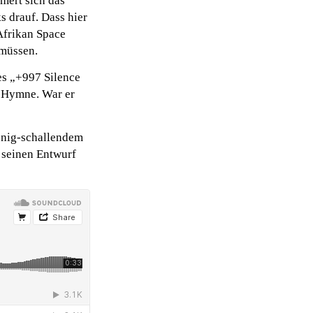
mert sich das
s drauf. Dass hier
Afrikan Space
 müssen.
es „+997 Silence
o-Hymne. War er
enig-schallendem
 seinen Entwurf