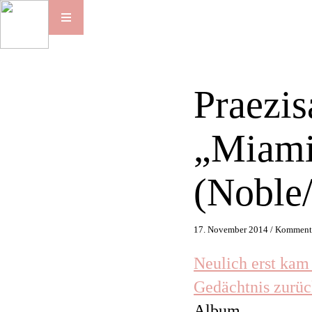
Praezi
„Miam
(Noble
17. November 2014 /
Kommenta
Neulich erst kam
Gedächtnis zurü
Album.