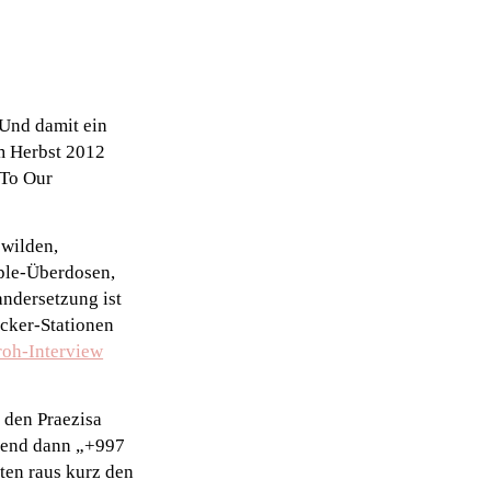
 Und damit ein
m Herbst 2012
 To Our
 wilden,
ple-Überdosen,
andersetzung ist
cker-Stationen
roh-Interview
h den Praezisa
igend dann „+997
ten raus kurz den