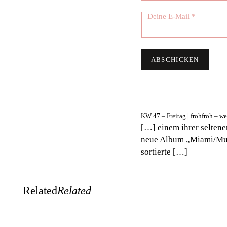
KW 47 – Freitag | frohfroh – w
[…] einem ihrer seltene
neue Album „Miami/Mumb
sortierte […]
Related
Related