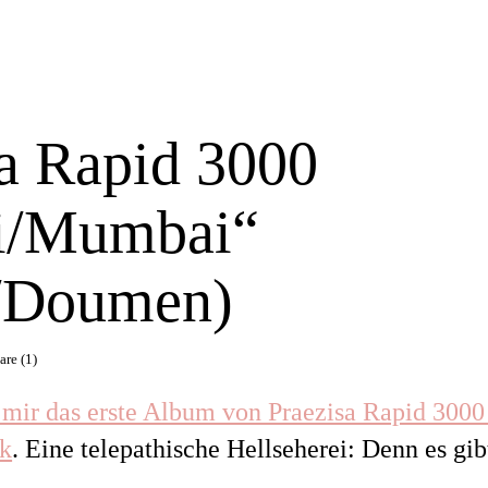
sa Rapid 3000
i/Mumbai“
/Doumen)
re (1)
 mir das erste Album von Praezisa Rapid 3000
ck
. Eine telepathische Hellseherei: Denn es gib