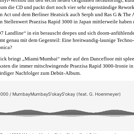
yl-Version mit den sechs neuen Originalen herausbringt, küm
um die CD und packt dort noch vier sehr eigenständige Rework
n Act und dem Berliner Heatsick auch Serph und Ras G & The 
 Stellenwert Praezisa Rapid 3000 in Japan mittlerweile haben
997 Landline“ in ein berauscht deepes und sich doom-anfühlend
mt genau mit dem Gegenteil: Eine breitwandig-launige Techn
onica?
sick bringt „Miami/Mumbai“ mehr auf den Dancefloor mit sple
rksten die immer mitschwingende Praezisa Rapid 3000-Ironie in
würdiger Nachfolger zum Debüt-Album.