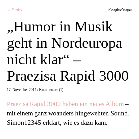
People
People
← Zurück
„Humor in Musik
geht in Nordeuropa
nicht klar“ –
Praezisa Rapid 3000
17. November 2014 /
Kommentare (1)
Praezisa Rapid 3000 haben ein neues Album
–
mit einem ganz woanders hingewehten Sound.
Simon12345 erklärt, wie es dazu kam.