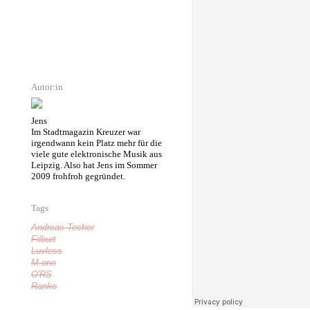
Autor:in
Jens
Im Stadtmagazin Kreuzer war
irgendwann kein Platz mehr für die
viele gute elektronische Musik aus
Leipzig. Also hat Jens im Sommer
2009 frohfroh gegründet.
Tags
Andreas Techer
Filburt
Luvless
M.ono
O'RS
Ranko