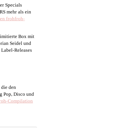
ler Specials
RS mehr als ein
ßen frohfroh-
imitierte Box mit
rian Seidel und
e Label-Releases
 die den
ng Pop, Disco und
roh-Compilation