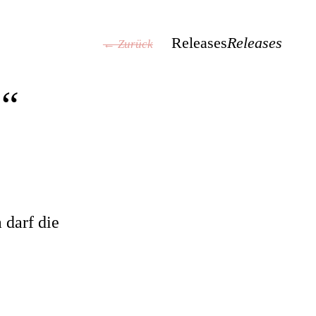
Releases
Releases
← Zurück
s“
 darf die