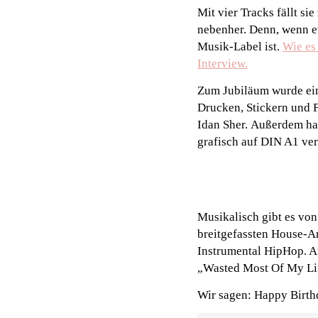
Mit vier Tracks fällt si
nebenher. Denn, wenn e
Musik-Label ist.
Wie es
Interview.
Zum Jubiläum wurde einm
Drucken, Stickern und 
Idan Sher. Außerdem hat
grafisch auf DIN A1 ver
Musikalisch gibt es vo
breitgefassten House-An
Instrumental HipHop. Au
„Wasted Most Of My Lif
Wir sagen: Happy Birth