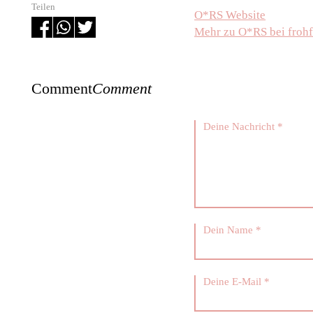
Teilen
O*RS Website
Mehr zu O*RS bei froh
Comment
Comment