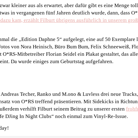
e zwar kleiner aus als erwartet, aber dafür gibt es eine Menge tol
twas in vergangenen fünf Jahren deutlich wurde, dann, dass O*
 dazu kam, erzählt Filburt übrigens ausführlich in unserem gro
al die „Edition Daphne 5“ aufgelegt, eine auf 50 Exemplare l
Fotos von Nora Heinisch, Büro Bum Bum, Felix Schneeweiß, Flo
 O*RS-Mitbetreiber Florian Seidel ein Plakat gestaltet, das all
eint. Da wurde einiges zum Geburtstag aufgefahren.
n Andreas Techer, Ranko und M.ono & Luvless drei neue Tracks,
satz von O*RS treffend präsentieren. Mit Sidekicks in Richtu
ßerdem verhilft Filburt seinem Beitrag zu unserer ersten
frohf
e DJing In Night Clubs“ noch einmal zum Vinyl-Re-Issue.
day!