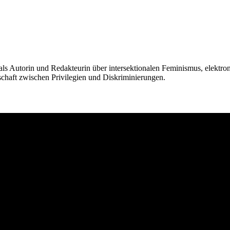
t als Autorin und Redakteurin über intersektionalen Feminismus, elekt
chaft zwischen Privilegien und Diskriminierungen.