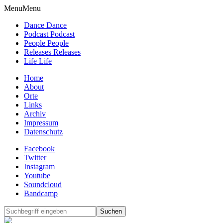
Menu
Menu
Dance Dance
Podcast Podcast
People People
Releases Releases
Life Life
Home
About
Orte
Links
Archiv
Impressum
Datenschutz
Facebook
Twitter
Instagram
Youtube
Soundcloud
Bandcamp