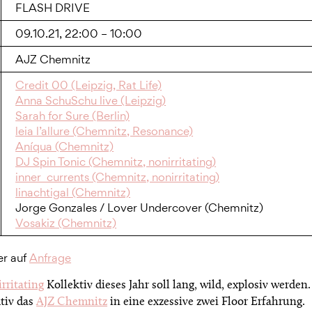
FLASH DRIVE
09.10.21, 22:00 – 10:00
AJZ Chemnitz
Credit 00 (Leipzig, Rat Life)
Anna SchuSchu live (Leipzig)
Sarah for Sure (Berlin)
leia l’allure (Chemnitz, Resonance)
Aníqua (Chemnitz)
DJ Spin Tonic (Chemnitz, nonirritating)
inner_currents (Chemnitz, nonirritating)
linachtigal (Chemnitz)
Jorge Gonzales / Lover Undercover (Chemnitz)
Vosakiz (Chemnitz)
ier auf
Anfrage
rritating
Kollektiv dieses Jahr soll lang, wild, explosiv werden
ktiv das
AJZ Chemnitz
in eine exzessive zwei Floor Erfahrung.