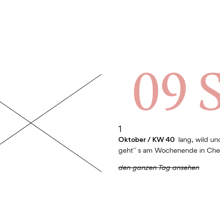
09 
1
Oktober / KW 40
lang, wild un
geht´´ s am Wochenende in Che
den ganzen Tag ansehen