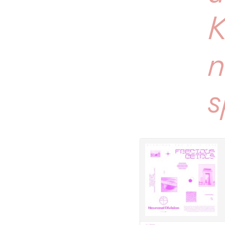
K
n
s