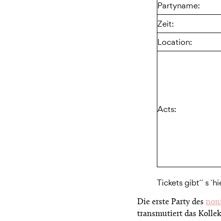
Partyname:
Zeit:
Location:
Acts:
Tickets gibt´´ s ´h
Die erste Party des
noni
transmutiert das Kolle