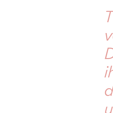
T
v
D
i
d
u