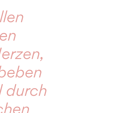
llen
den
erzen,
 beben
l durch
chen