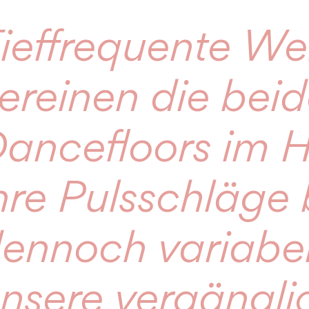
ieffrequente We
ereinen die bei
ancefloors im H
hre Pulsschläge
ennoch variabe
nsere vergängli