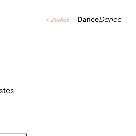
Dance
Dance
← Zurück
stes