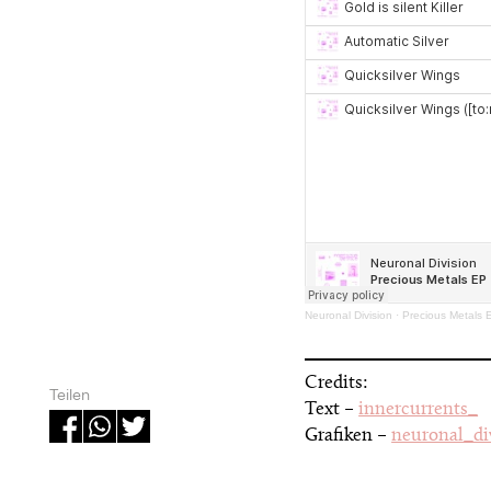
Neuronal Division
·
Precious Metals 
Credits:
Teilen
Text –
innercurrents_
Grafiken –
neuronal_di