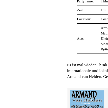
Partyname:
Th!n
Zeit:
10.0
Location:
Cosp
Arma
Math
Acts:
Klei
Sina
Røtt
Es ist mal wieder Th!nk
internationale und lok
Armand van Helden. Geh