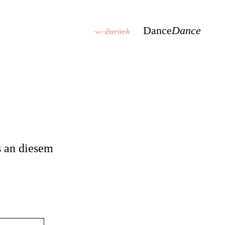
Dance
Dance
← Zurück
s an diesem