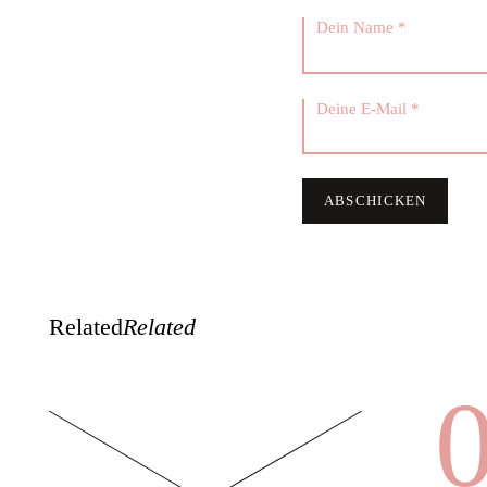
Related
Related
0