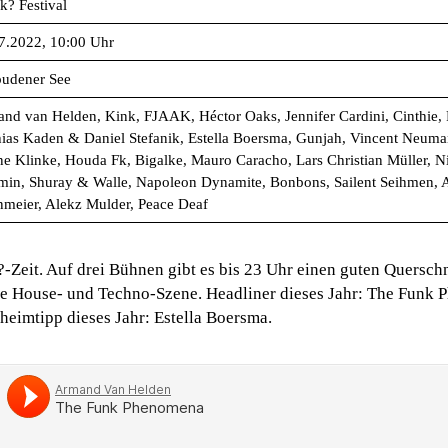
k? Festival
7.2022, 10:00 Uhr
udener See
nd van Helden, Kink, FJAAK, Héctor Oaks, Jennifer Cardini, Cinthie, 
ias Kaden & Daniel Stefanik, Estella Boersma, Gunjah, Vincent Neuman
ne Klinke, Houda Fk, Bigalke, Mauro Caracho, Lars Christian Müller, Ni
min, Shuray & Walle, Napoleon Dynamite, Bonbons, Sailent Seihmen, A
nmeier, Alekz Mulder, Peace Deaf
?-Zeit. Auf drei Bühnen gibt es bis 23 Uhr einen guten Querschn
ale House- und Techno-Szene. Headliner dieses Jahr: The Funk
eimtipp dieses Jahr: Estella Boersma.