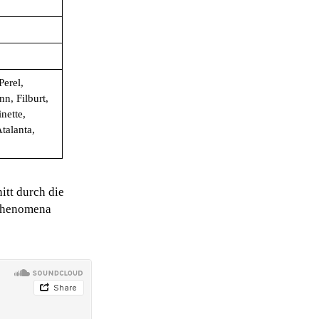
Perel,
n, Filburt,
nette,
talanta,
itt durch die
 Phenomena