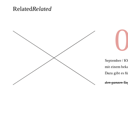
Related
Related
0
September / K
mit einem bek
Dazu gibt es f
den ganzen Ta