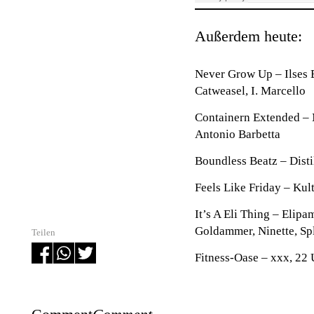
Außerdem heute:
Never Grow Up –
Ilses 
Catweasel, I. Marcello
Containern Extended
– 
Antonio Barbetta
Boundless Beatz
– Disti
Feels Like Friday
– Kult
It’s A Eli Thing
– Elipam
Goldammer, Ninette, Spl
Teilen
Fitness-Oase
– xxx, 22