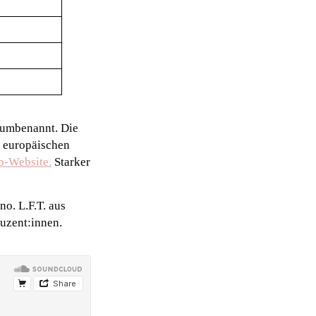
m umbenannt. Die
r europäischen
b-Website.
Starker
o. L.F.T. aus
uzent:innen.