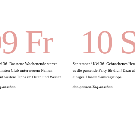
9 Fr
10 
W 36
Das neue Wochenende startet
September / KW 36
Gebrochenes Herz
annten Club unter neuem Namen.
es die passende Party für dich! Dazu 
ünf weitere Tipps im Osten und Westen.
einiges. Unsere Samstagstipps.
g ansehen
den ganzen Tag ansehen