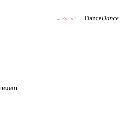
Dance
Dance
← Zurück
 neuem