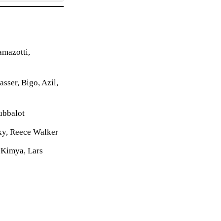
amazotti,
ser, Bigo, Azil,
ubbalot
ky, Reece Walker
 Kimya, Lars