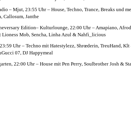
adio
– Mjut, 23:55 Uhr – House, Techno, Trance, Breaks und me
a, Callosum, Janthe
neversary Edition
– Kulturlounge, 22:00 Uhr – Amapiano, Afrod
 Lioness Mob, Sencha, Linha Azul & Nahfi_licious
23:59 Uhr – Techno mit Hatestylezz, Shrœderin, TreuHand, Kît
suGucci 07, DJ Happymeal
arten, 22:00 Uhr – House mit Pen Perry, Soulbrother Josh & S