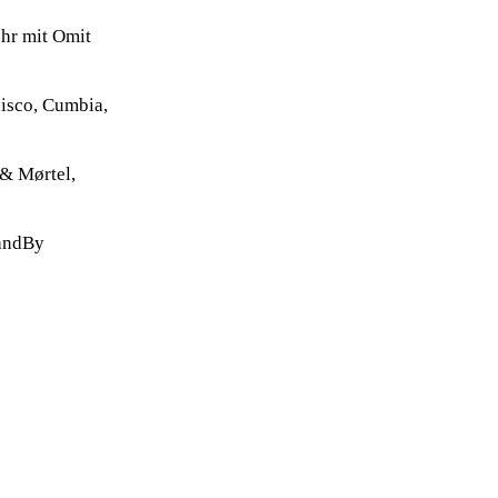
hr mit Omit
isco, Cumbia,
 & Mørtel,
tandBy