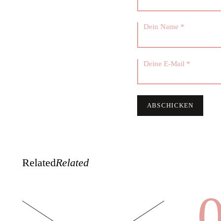
Related
Related
0