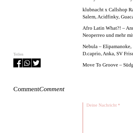
klubnacht x Callshop R
Salem, Acidfinky, Guac
Afro Latin What?!
– An
Neoperreo und mehr mit
Nebula
– Elipamanoke, 
D.caprio, Anka, SV Fri
Teilen
Move To Groove
– Südg
Comment
Comment