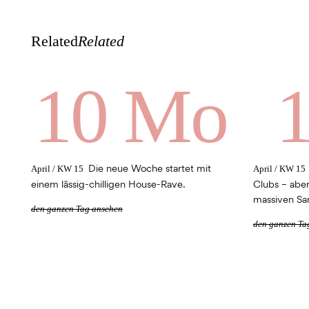
Related
Related
10 Mo
1
Die neue Woche startet mit
April / KW 15
April / KW 15
einem lässig-chilligen House-Rave.
Clubs – aber
massiven Sa
den ganzen Tag ansehen
den ganzen Ta