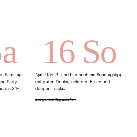
Sa
16 So
ive Samstag
Und hier noch ein Sonntagstipp
April / KW 15
ine Party-
mit guten Drinks, leckerem Essen und
nd ein 24-
deepen Tracks.
den ganzen Tag ansehen