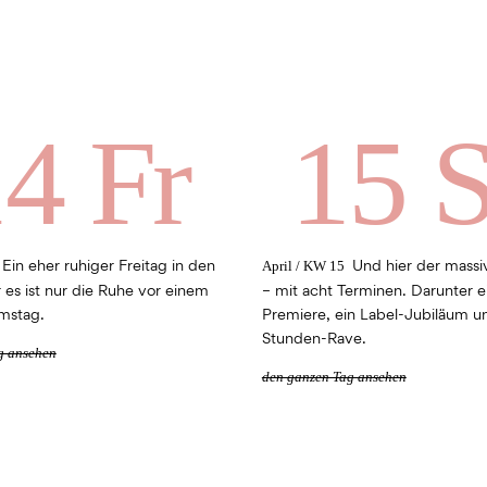
4 Fr
15 
Ein eher ruhiger Freitag in den
Und hier der mass
April / KW 15
 es ist nur die Ruhe vor einem
– mit acht Terminen. Darunter e
mstag.
Premiere, ein Label-Jubiläum u
Stunden-Rave.
g ansehen
den ganzen Tag ansehen