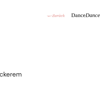
Dance
Dance
← Zurück
leckerem