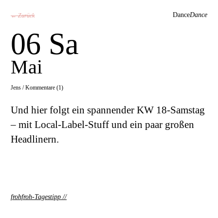
Dance
Dance
← Zurück
06 Sa
Mai
Jens /
Kommentare (1)
Und hier folgt ein spannender KW 18-Samstag
– mit Local-Label-Stuff und ein paar großen
Headlinern.
frohfroh-Tagestipp
//