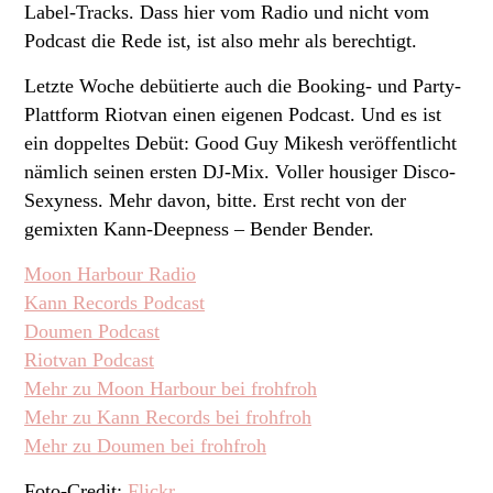
Label-Tracks. Dass hier vom Radio und nicht vom
Podcast die Rede ist, ist also mehr als berechtigt.
Letzte Woche debütierte auch die Booking- und Party-
Plattform Riotvan einen eigenen Podcast. Und es ist
ein doppeltes Debüt: Good Guy Mikesh veröffentlicht
nämlich seinen ersten DJ-Mix. Voller housiger Disco-
Sexyness. Mehr davon, bitte. Erst recht von der
gemixten Kann-Deepness – Bender Bender.
Moon Harbour Radio
Kann Records Podcast
Doumen Podcast
Riotvan Podcast
Mehr zu Moon Harbour bei frohfroh
Mehr zu Kann Records bei frohfroh
Mehr zu Doumen bei frohfroh
Foto-Credit:
Flickr