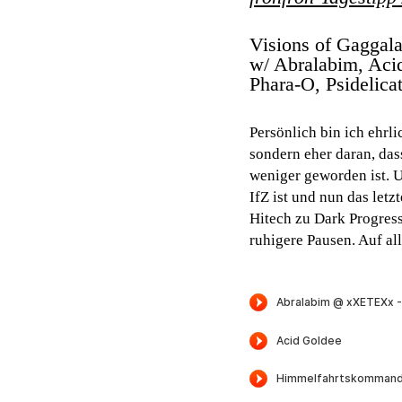
Visions of Gaggalag
w/ Abralabim, Aci
Phara-O, Psidelica
Persönlich bin ich ehrli
sondern eher daran, das
weniger geworden ist. U
IfZ ist und nun das let
Hitech zu Dark Progres
ruhigere Pausen. Auf al