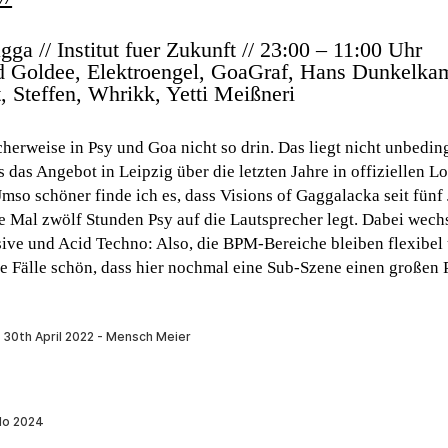
ga // Institut fuer Zukunft // 23:00 – 11:00 Uhr
d Goldee, Elektroengel, GoaGraf, Hans Dunkelka
t, Steffen, Whrikk, Yetti Meißner
i
cherweise in Psy und Goa nicht so drin. Das liegt nicht unbedin
s das Angebot in Leipzig über die letzten Jahre in offiziellen 
mso schöner finde ich es, dass Visions of Gaggalacka seit fünf
zte Mal zwölf Stunden Psy auf die Lautsprecher legt. Dabei wech
sive und Acid Techno: Also, die BPM-Bereiche bleiben flexibe
le Fälle schön, dass hier nochmal eine Sub-Szene einen großen