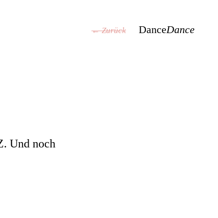
Dance
Dance
← Zurück
fZ. Und noch