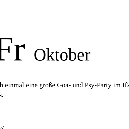
 Fr
Oktober
ch einmal eine große Goa- und Psy-Party im I
s.
//