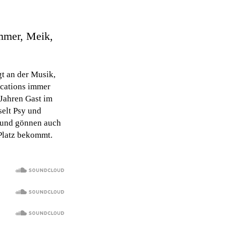
mmer, Meik,
gt an der Musik,
Locations immer
 Jahren Gast im
selt Psy und
l und gönnen auch
 Platz bekommt.