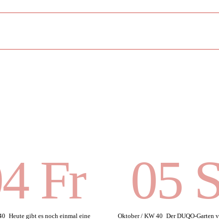
4 Fr
05 
40
Heute gibt es noch einmal eine
Oktober / KW 40
Der DUQO-Garten v