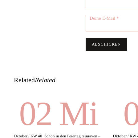
Related
Related
02 Mi
0
Oktober / KW 40
Schön in den Feiertag reinraven –
Oktober / KW 