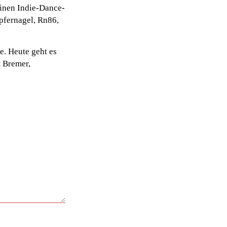
einen Indie-Dance-
pfernagel, Rn86,
e. Heute geht es
t Bremer,