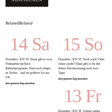
Related
Related
14 Sa
15 So
Dezember / KW 50
Heute gibt es zwei
Dezember / KW 50
Noch wach? Oder
Flohmärkte mit Rave-
schon wieder? Dann gibt es für den
Rahmenprogramm. Dazu noch einiges
dritten Adventssonntag noch zwei
an Techno – und ein größerer Act aus
Tipps.
UK.
den ganzen Tag ansehen
den ganzen Tag ansehen
13 Fr
Dezember / KW 50
Schöne sieben