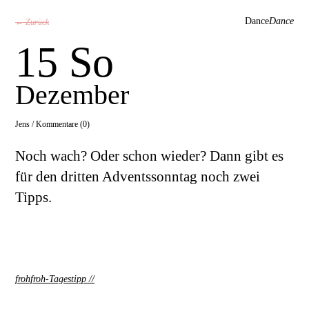
Dance
Dance
← Zurück
15 So
Dezember
Jens /
Kommentare (0)
Noch wach? Oder schon wieder? Dann gibt es
für den dritten Adventssonntag noch zwei
Tipps.
frohfroh-Tagestipp
//